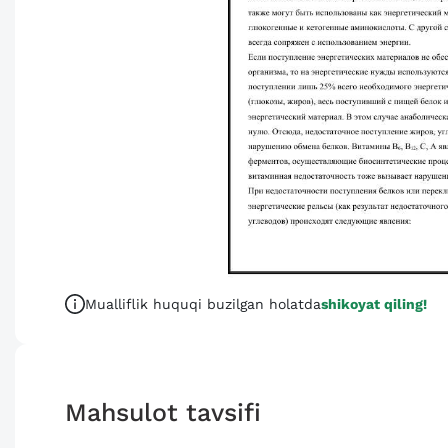
Mualliflik huquqi buzilgan holatda
shikoyat qiling!
Mahsulot tavsifi