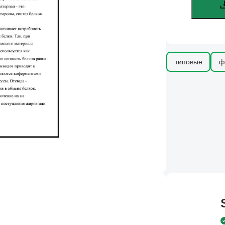
типовые
ф