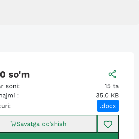
00
so'm
r soni:
15
ta
hajmi :
35.0 KB
turi:
.docx
Savatga qo’shish