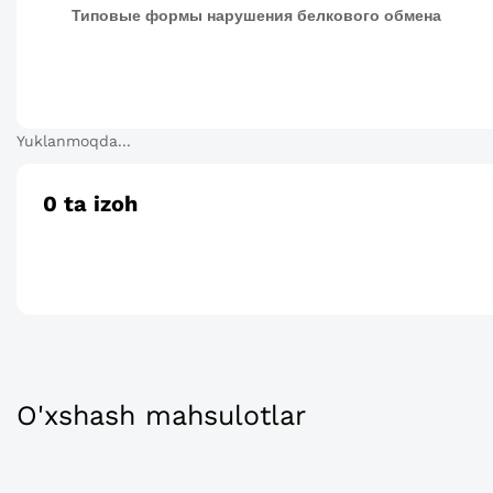
Типовые формы нарушения белкового обмена
Yuklanmoqda...
0
ta izoh
O'xshash mahsulotlar