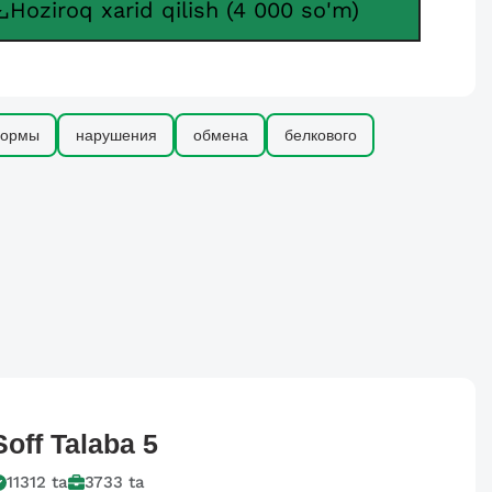
Hoziroq xarid qilish (4 000 so'm)
ормы
нарушения
обмена
белкового
Soff
Talaba 5
11312
ta
3733
ta