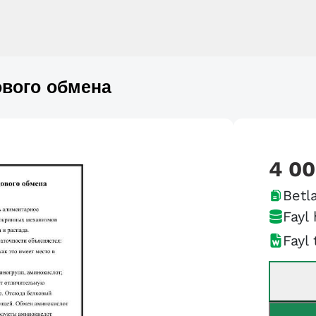
вого обмена
4 0
Betla
Fayl 
Fayl 