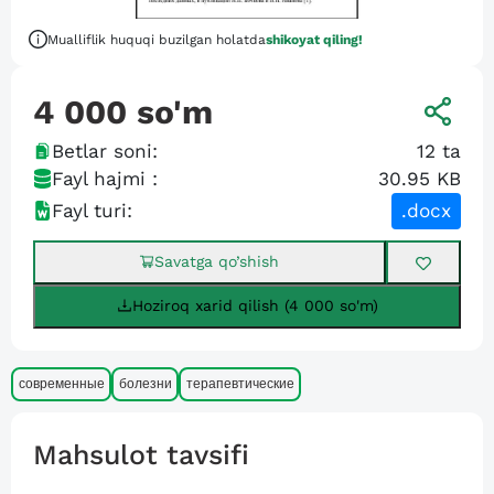
Mualliflik huquqi buzilgan holatda
shikoyat qiling!
4 000
so'm
Betlar soni:
12
ta
Fayl hajmi :
30.95 KB
Fayl turi:
.docx
Savatga qo’shish
Hoziroq xarid qilish (4 000 so'm)
современные
болезни
терапевтические
Mahsulot tavsifi