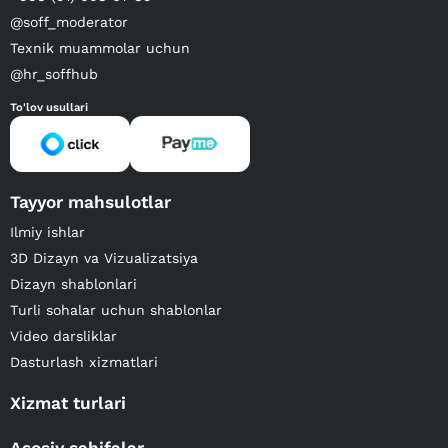
@soff_moderator
Texnik muammolar uchun
@hr_soffhub
To'lov usullari
Tayyor mahsulotlar
Ilmiy ishlar
3D Dizayn va Vizualizatsiya
Dizayn shablonlari
Turli sohalar uchun shablonlar
Video darsliklar
Dasturlash xizmatlari
Xizmat turlari