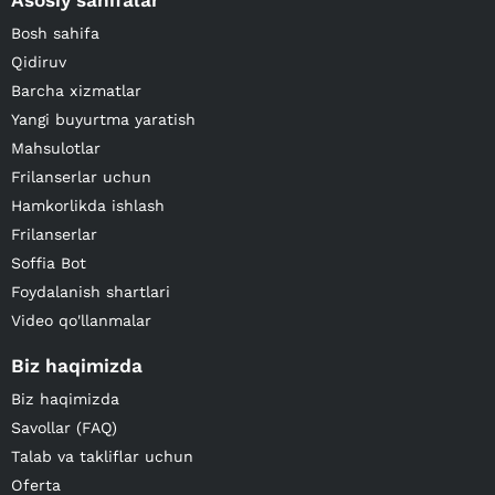
Asosiy sahifalar
Bosh sahifa
Qidiruv
Barcha xizmatlar
Yangi buyurtma yaratish
Mahsulotlar
Frilanserlar uchun
Hamkorlikda ishlash
Frilanserlar
Soffia Bot
Foydalanish shartlari
Video qo'llanmalar
Biz haqimizda
Biz haqimizda
Savollar (FAQ)
Talab va takliflar uchun
Oferta