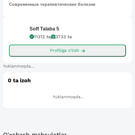
Современные терапевтические болезни
Soff
Talaba 5
11312
ta
3733
ta
Profiliga o'tish
Yuklanmoqda...
0
ta izoh
Yuklanmoqda...
O'xshash mahsulotlar