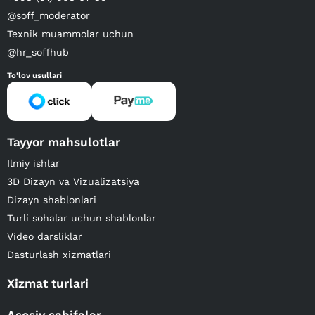
@soff_moderator
Texnik muammolar uchun
@hr_soffhub
To'lov usullari
Tayyor mahsulotlar
Ilmiy ishlar
3D Dizayn va Vizualizatsiya
Dizayn shablonlari
Turli sohalar uchun shablonlar
Video darsliklar
Dasturlash xizmatlari
Xizmat turlari