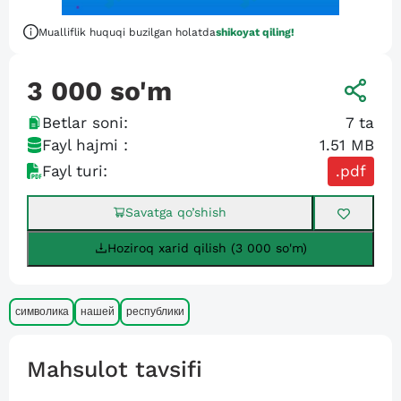
Mualliflik huquqi buzilgan holatda
shikoyat qiling!
3 000
so'm
Betlar soni:
7
ta
Fayl hajmi :
1.51 MB
Fayl turi:
.pdf
Savatga qo’shish
Hoziroq xarid qilish (3 000 so'm)
символика
нашей
республики
Mahsulot tavsifi