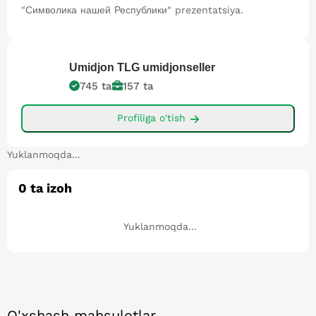
"Символика нашей Республики" prezentatsiya.
Umidjon TLG
umidjonseller
745
ta
157
ta
Profiliga o'tish
Yuklanmoqda...
0
ta izoh
Yuklanmoqda...
O'xshash mahsulotlar