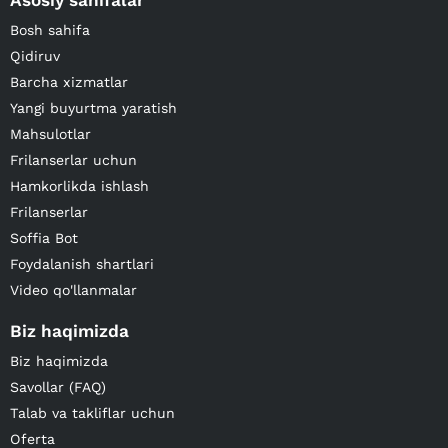
Asosiy sahifalar
Bosh sahifa
Qidiruv
Barcha xizmatlar
Yangi buyurtma yaratish
Mahsulotlar
Frilanserlar uchun
Hamkorlikda ishlash
Frilanserlar
Soffia Bot
Foydalanish shartlari
Video qo'llanmalar
Biz haqimizda
Biz haqimizda
Savollar (FAQ)
Talab va takliflar uchun
Oferta