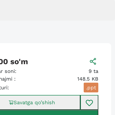
00
so'm
r soni:
9
ta
hajmi :
148.5 KB
turi:
.ppt
Savatga qo’shish