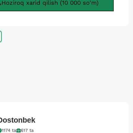
Hoziroq xarid qilish (10 000 so'm)
Dostonbek
1174
ta
617
ta