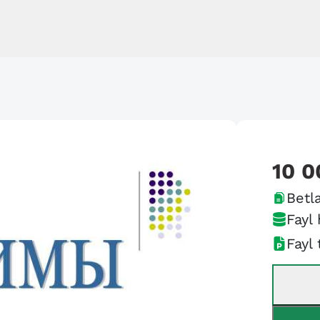
10 0
Betla
Fayl 
Fayl 