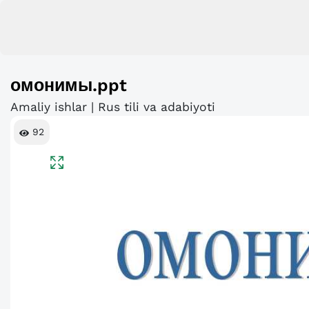
омонимы.ppt
Amaliy ishlar | Rus tili va adabiyoti
92