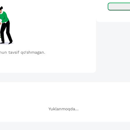
hun tavsif qo‘shmagan.
Yuklanmoqda...