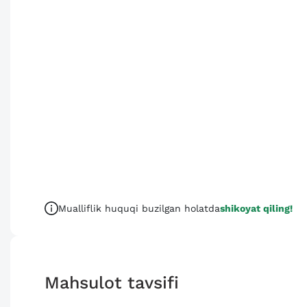
Mualliflik huquqi buzilgan holatda
shikoyat qiling!
Mahsulot tavsifi