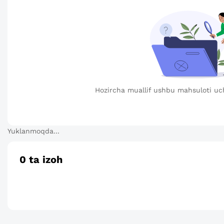
Hozircha muallif ushbu mahsuloti uc
Yuklanmoqda...
0
ta izoh