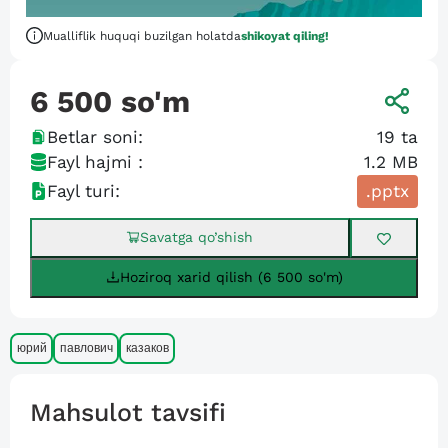
Mualliflik huquqi buzilgan holatda
shikoyat qiling!
6 500
so'm
Betlar soni:
19
ta
Fayl hajmi :
1.2 MB
Fayl turi:
.pptx
Savatga qo’shish
Hoziroq xarid qilish (6 500 so'm)
юрий
павлович
казаков
Mahsulot tavsifi