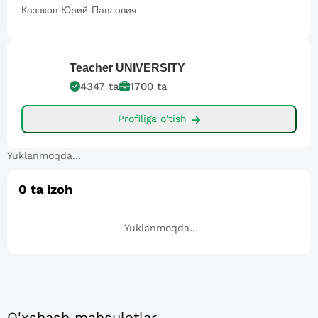
Казаков Юрий Павлович
Teacher
UNIVERSITY
4347
ta
1700
ta
Profiliga o'tish
Yuklanmoqda...
0
ta izoh
Yuklanmoqda...
O'xshash mahsulotlar