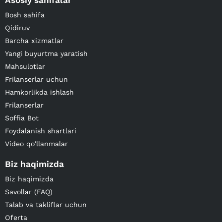
Asosiy sahifalar
Bosh sahifa
Qidiruv
Barcha xizmatlar
Yangi buyurtma yaratish
Mahsulotlar
Frilanserlar uchun
Hamkorlikda ishlash
Frilanserlar
Soffia Bot
Foydalanish shartlari
Video qo'llanmalar
Biz haqimizda
Biz haqimizda
Savollar (FAQ)
Talab va takliflar uchun
Oferta