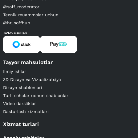
@soff_moderator
Texnik muammolar uchun
@hr_soffhub
To'lov usullari
Tayyor mahsulotlar
Ilmiy ishlar
3D Dizayn va Vizualizatsiya
Dizayn shablonlari
Turli sohalar uchun shablonlar
Video darsliklar
Dasturlash xizmatlari
Xizmat turlari