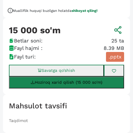
Mualliflik huquqi buzilgan holatda
shikoyat qiling!
15 000
so'm
Betlar soni:
25
ta
Fayl hajmi :
8.39 MB
Fayl turi:
.pptx
Savatga qo’shish
Hoziroq xarid qilish (15 000 so'm)
Mahsulot tavsifi
Taqdimot