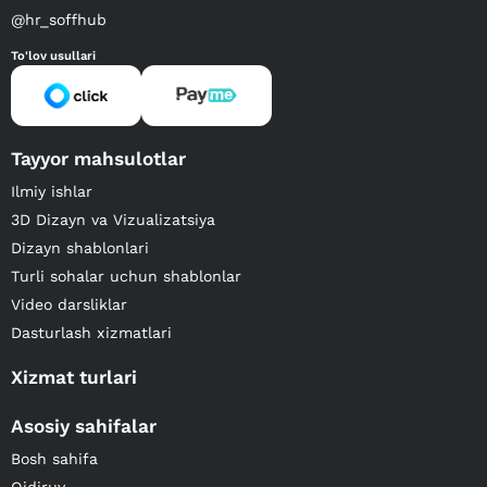
@hr_soffhub
To'lov usullari
Tayyor mahsulotlar
Ilmiy ishlar
3D Dizayn va Vizualizatsiya
Dizayn shablonlari
Turli sohalar uchun shablonlar
Video darsliklar
Dasturlash xizmatlari
Xizmat turlari
Asosiy sahifalar
Bosh sahifa