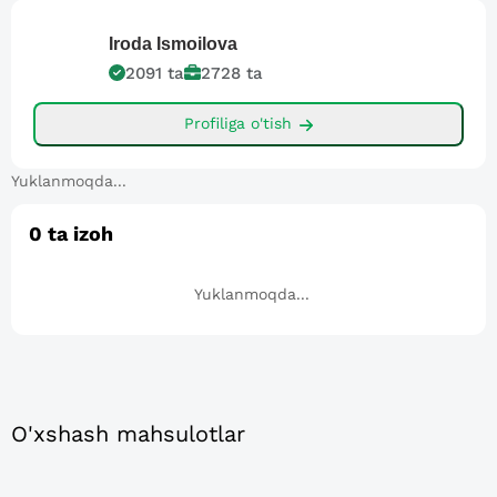
Iroda
Ismoilova
2091
ta
2728
ta
Profiliga o'tish
Yuklanmoqda...
0
ta izoh
Yuklanmoqda...
O'xshash mahsulotlar