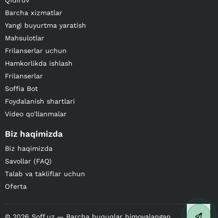
Qidiruv
Barcha xizmatlar
Yangi buyurtma yaratish
Mahsulotlar
Frilanserlar uchun
Hamkorlikda ishlash
Frilanserlar
Soffia Bot
Foydalanish shartlari
Video qo'llanmalar
Biz haqimizda
Biz haqimizda
Savollar (FAQ)
Talab va takliflar uchun
Oferta
©
2026
Soff.uz — Barcha huquqlar himoyalangan.