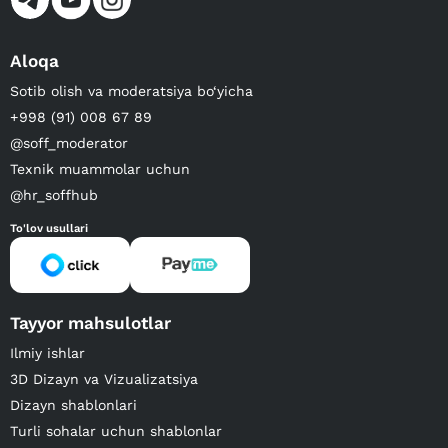
Aloqa
Sotib olish va moderatsiya bo‘yicha
+998 (91) 008 67 89
@soff_moderator
Texnik muammolar uchun
@hr_soffhub
To'lov usullari
Tayyor mahsulotlar
Ilmiy ishlar
3D Dizayn va Vizualizatsiya
Dizayn shablonlari
Turli sohalar uchun shablonlar