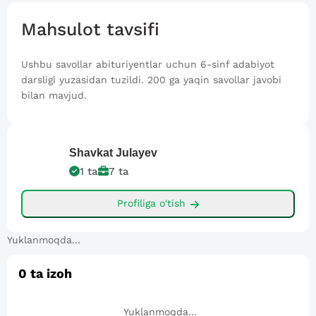
Mahsulot tavsifi
Ushbu savollar abituriyentlar uchun 6-sinf adabiyot
darsligi yuzasidan tuzildi. 200 ga yaqin savollar javobi
bilan mavjud.
Shavkat
Julayev
1
ta
7
ta
Profiliga o'tish
Yuklanmoqda...
0
ta izoh
Yuklanmoqda...