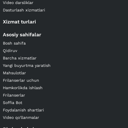
Video darsliklar
Dasturlash xizmatlari
Xizmat turlari
Asosiy sahifalar
Bosh sahifa
Qidiruv
Barcha xizmatlar
Yangi buyurtma yaratish
Mahsulotlar
Frilanserlar uchun
Hamkorlikda ishlash
Frilanserlar
Soffia Bot
Foydalanish shartlari
Video qo'llanmalar