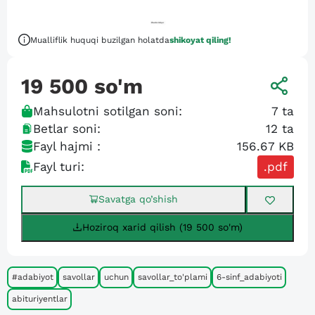
Mualliflik huquqi buzilgan holatda
shikoyat qiling!
19 500
so'm
Mahsulotni sotilgan soni:
7
ta
Betlar soni:
12
ta
Fayl hajmi :
156.67 KB
Fayl turi:
.pdf
Savatga qo’shish
Hoziroq xarid qilish (19 500 so'm)
#adabiyot
savollar
uchun
savollar_to'plami
6-sinf_adabiyoti
abituriyentlar