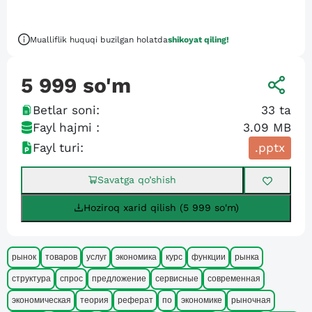
Mualliflik huquqi buzilgan holatda
shikoyat qiling!
5 999
so'm
Betlar soni:
33
ta
Fayl hajmi :
3.09 MB
Fayl turi:
.pptx
Savatga qo’shish
Hoziroq xarid qilish (5 999 so'm)
рынок
товаров
услуг
экономика
курс
функции
рынка
структура
спрос
предложение
сервисные
современная
экономическая
теория
реферат
по
экономике
рыночная