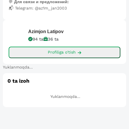
💬
Для связи и предложений:
📬 Telegram: @az1m_jan2003
Azimjon
Latipov
94
ta
36
ta
Profiliga o'tish
Yuklanmoqda...
0
ta izoh
Yuklanmoqda...