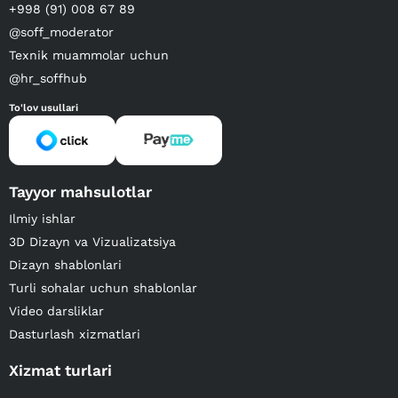
+998 (91) 008 67 89
@soff_moderator
Texnik muammolar uchun
@hr_soffhub
To'lov usullari
Tayyor mahsulotlar
Ilmiy ishlar
3D Dizayn va Vizualizatsiya
Dizayn shablonlari
Turli sohalar uchun shablonlar
Video darsliklar
Dasturlash xizmatlari
Xizmat turlari