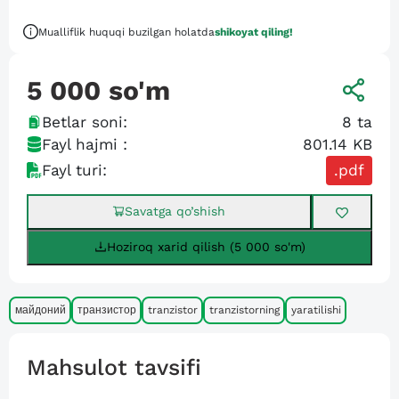
Mualliflik huquqi buzilgan holatda
shikoyat qiling!
5 000
so'm
Betlar soni:
8
ta
Fayl hajmi :
801.14 KB
Fayl turi:
.pdf
Savatga qo’shish
Hoziroq xarid qilish (5 000 so'm)
майдоний
транзистор
tranzistor
tranzistorning
yaratilishi
Mahsulot tavsifi