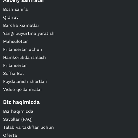
Asosiy sahifalar
Bosh sahifa
Qidiruv
Barcha xizmatlar
Yangi buyurtma yaratish
Mahsulotlar
Frilanserlar uchun
Hamkorlikda ishlash
Frilanserlar
Soffia Bot
Foydalanish shartlari
Video qo'llanmalar
Biz haqimizda
Biz haqimizda
Savollar (FAQ)
Talab va takliflar uchun
Oferta