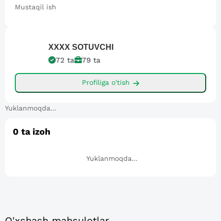
Mustaqil ish
XXXX
SOTUVCHI
72
ta
79
ta
Profiliga o'tish
Yuklanmoqda...
0
ta izoh
Yuklanmoqda...
O'xshash mahsulotlar