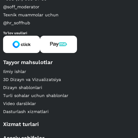
@soff_moderator
Texnik muammolar uchun
@hr_soffhub
To'lov usullari
Tayyor mahsulotlar
Ilmiy ishlar
3D Dizayn va Vizualizatsiya
Dizayn shablonlari
Turli sohalar uchun shablonlar
Video darsliklar
Dasturlash xizmatlari
Xizmat turlari