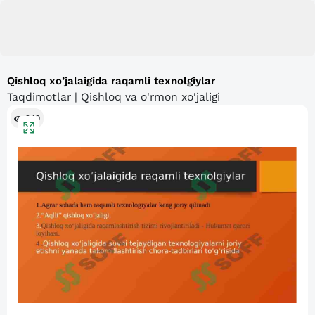
Qishloq xo’jalaigida raqamli texnolgiylar
Taqdimotlar | Qishloq va o'rmon xo'jaligi
249