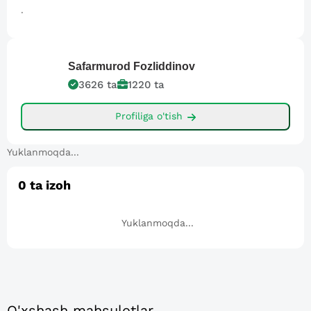
.
Safarmurod
Fozliddinov
3626
ta
1220
ta
Profiliga o'tish
Yuklanmoqda...
0
ta izoh
Yuklanmoqda...
O'xshash mahsulotlar