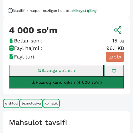
Mualliflik huquqi buzilgan holatda
shikoyat qiling!
4 000
so'm
Betlar soni:
15
ta
Fayl hajmi :
96.1 KB
Fayl turi:
.pptx
Savatga qo’shish
Hoziroq xarid qilish (4 000 so'm)
qishloq
texnologiya
xoʻjalik
Mahsulot tavsifi