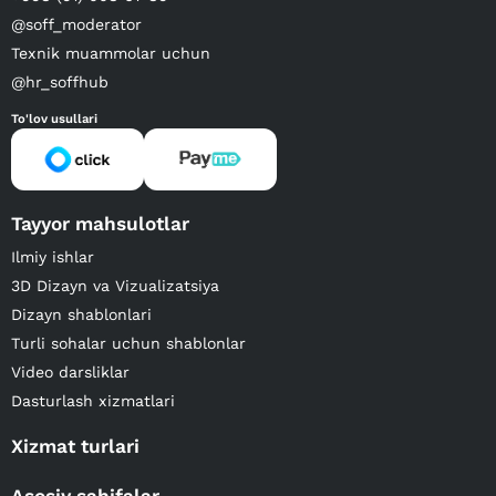
@soff_moderator
Texnik muammolar uchun
@hr_soffhub
To'lov usullari
Tayyor mahsulotlar
Ilmiy ishlar
3D Dizayn va Vizualizatsiya
Dizayn shablonlari
Turli sohalar uchun shablonlar
Video darsliklar
Dasturlash xizmatlari
Xizmat turlari