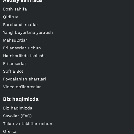
Asosiy sahifalar
Bosh sahifa
Qidiruv
Barcha xizmatlar
Yangi buyurtma yaratish
Mahsulotlar
Frilanserlar uchun
Hamkorlikda ishlash
Frilanserlar
Soffia Bot
Foydalanish shartlari
Video qo'llanmalar
Biz haqimizda
Biz haqimizda
Savollar (FAQ)
Talab va takliflar uchun
Oferta