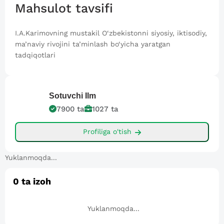
Mahsulot tavsifi
I.A.Karimovning mustakil O‘zbekistonni siyosiy, iktisodiy,
ma’naviy rivojini ta’minlash bo‘yicha yaratgan
tadqiqotlari
Sotuvchi
Ilm
7900
ta
1027
ta
Profiliga o'tish
Yuklanmoqda...
0
ta izoh
Yuklanmoqda...