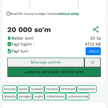
Mualliflik huquqi buzilgan holatda
shikoyat qiling!
20 000
so'm
Betlar soni:
20
ta
Fayl hajmi :
47.12 KB
Fayl turi:
.docx
Savatga qo’shish
Hoziroq xarid qilish (20 000 so'm)
bo‘yicha
siyosiy
mustakil
ma’naviy
ta’minlash
tadqiqotlari
iktisodiy
yaratgan
rivojini
o‘zbekistonni
i.a.karimovning