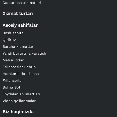
Dasturlash xizmatlari
Xizmat turlari
Asosiy sahifalar
Bosh sahifa
Qidiruv
Barcha xizmatlar
Yangi buyurtma yaratish
Mahsulotlar
Frilanserlar uchun
Hamkorlikda ishlash
Frilanserlar
Soffia Bot
Foydalanish shartlari
Video qo'llanmalar
Biz haqimizda