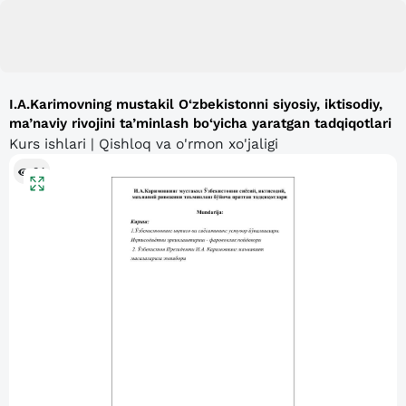
I.A.Karimovning mustakil O‘zbekistonni siyosiy, iktisodiy,
ma’naviy rivojini ta’minlash bo‘yicha yaratgan tadqiqotlari
Kurs ishlari | Qishloq va o'rmon xo'jaligi
84