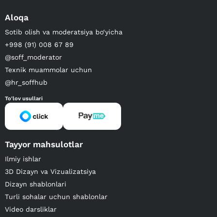
Aloqa
Sotib olish va moderatsiya bo‘yicha
+998 (91) 008 67 89
@soff_moderator
Texnik muammolar uchun
@hr_soffhub
To'lov usullari
Tayyor mahsulotlar
Ilmiy ishlar
3D Dizayn va Vizualizatsiya
Dizayn shablonlari
Turli sohalar uchun shablonlar
Video darsliklar