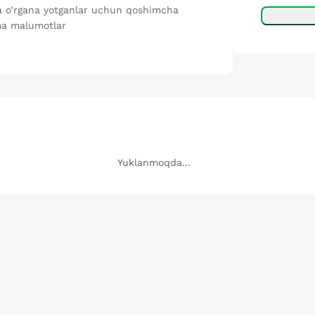
va o’rgana yotganlar uchun qoshimcha
nma malumotlar
Yuklanmoqda...