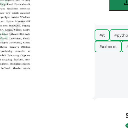
#it
#pyth
#axborot