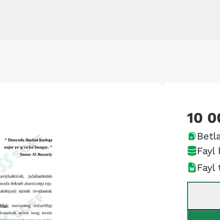
10 0
Betla
Fayl 
Fayl 