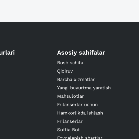
urlari
Asosiy sahifalar
Bosh sahifa
Qidiruv
Barcha xizmatlar
Yangi buyurtma yaratish
Mahsulotlar
Frilanserlar uchun
Hamkorlikda ishlash
Frilanserlar
Soffia Bot
Foydalanish shartlari