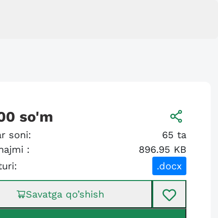
00
so'm
r soni:
65
ta
hajmi :
896.95 KB
turi:
.docx
Savatga qo’shish