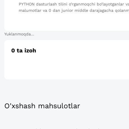
PYTHON dasturlash tilini o’rganmoqchi bo’layotganlar 
malumotlar va 0 dan junior middle darajagacha qola
Yuklanmoqda...
0
ta izoh
O'xshash mahsulotlar