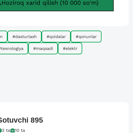
Hoziroq xarid qilish (10 000 so'm)
on
#dasturlash
#qoidalar
#qonunlar
#texnologiya
#maqsadi
#elektr
Sotuvchi
895
3
ta
10
ta