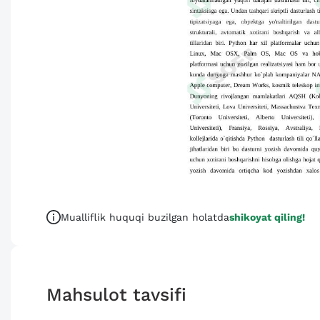
Mualliflik huquqi buzilgan holatda
shikoyat qiling!
Mahsulot tavsifi