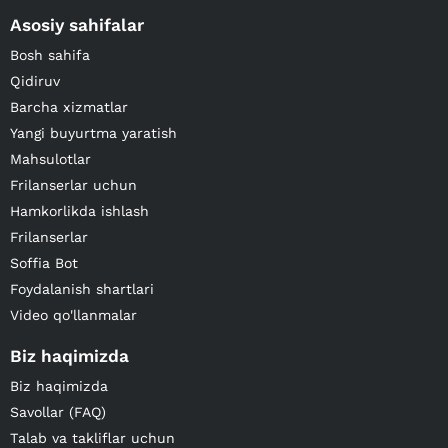
Asosiy sahifalar
Bosh sahifa
Qidiruv
Barcha xizmatlar
Yangi buyurtma yaratish
Mahsulotlar
Frilanserlar uchun
Hamkorlikda ishlash
Frilanserlar
Soffia Bot
Foydalanish shartlari
Video qo'llanmalar
Biz haqimizda
Biz haqimizda
Savollar (FAQ)
Talab va takliflar uchun