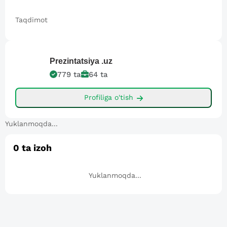
Taqdimot
Prezintatsiya
.uz
779
ta
64
ta
Profiliga o'tish
Yuklanmoqda...
0
ta izoh
Yuklanmoqda...