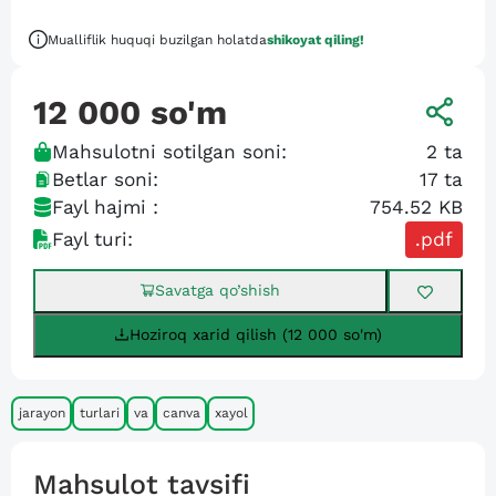
Mualliflik huquqi buzilgan holatda
shikoyat qiling!
12 000
so'm
Mahsulotni sotilgan soni:
2
ta
Betlar soni:
17
ta
Fayl hajmi :
754.52 KB
Fayl turi:
.pdf
Savatga qo’shish
Hoziroq xarid qilish (12 000 so'm)
jarayon
turlari
va
canva
xayol
Mahsulot tavsifi