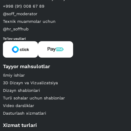
+998 (91) 008 67 89
@soff_moderator
Texnik muammolar uchun
@hr_soffhub
To'lov usullari
Tayyor mahsulotlar
Ilmiy ishlar
3D Dizayn va Vizualizatsiya
Dizayn shablonlari
Turli sohalar uchun shablonlar
Video darsliklar
Dasturlash xizmatlari
Xizmat turlari