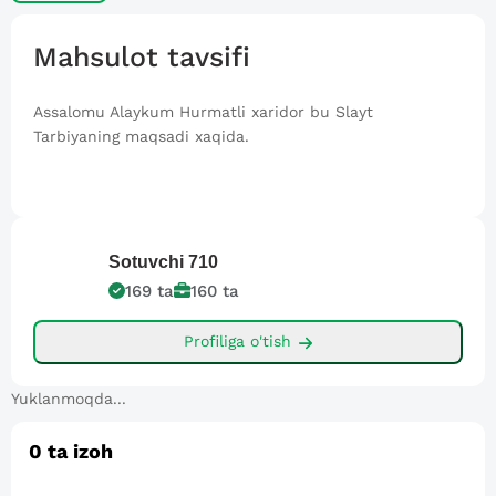
Mahsulot tavsifi
Assalomu Alaykum Hurmatli xaridor bu Slayt
Tarbiyaning maqsadi xaqida.
Sotuvchi
710
169
ta
160
ta
Profiliga o'tish
Yuklanmoqda...
0
ta izoh