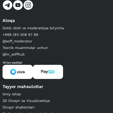
Aloqa
Sotib olish va moderatsiya bo‘yicha
+998 (91) 008 67 89
@soff_moderator
Texnik muammolar uchun
@hr_soffhub
To'lov usullari
Tayyor mahsulotlar
Ilmiy ishlar
3D Dizayn va Vizualizatsiya
Dizayn shablonlari