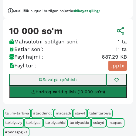
Mualliflik huquqi buzilgan holatda
shikoyat qiling!
10 000
so'm
Mahsulotni sotilgan soni:
1
ta
Betlar soni:
11
ta
Fayl hajmi :
687.29 KB
Fayl turi:
.pptx
Savatga qo’shish
Hoziroq xarid qilish (10 000 so'm)
ta'lim-tarbiya
#taqdimot
maqsadi
slayyt
talimtarbiya
tarbiyaviy
tarbiyasi
tarbiyachisi
tarbiyasida
sslayd
maqsad
#pedagogika