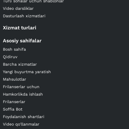
Turli sohalar uchun shablonlar
Video darsliklar
Dasturlash xizmatlari
Xizmat turlari
Asosiy sahifalar
Bosh sahifa
Qidiruv
Barcha xizmatlar
Yangi buyurtma yaratish
Mahsulotlar
Frilanserlar uchun
Hamkorlikda ishlash
Frilanserlar
Soffia Bot
Foydalanish shartlari
Video qo'llanmalar