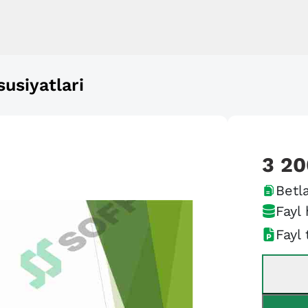
usiyatlari
3 20
Betla
Fayl 
Fayl 