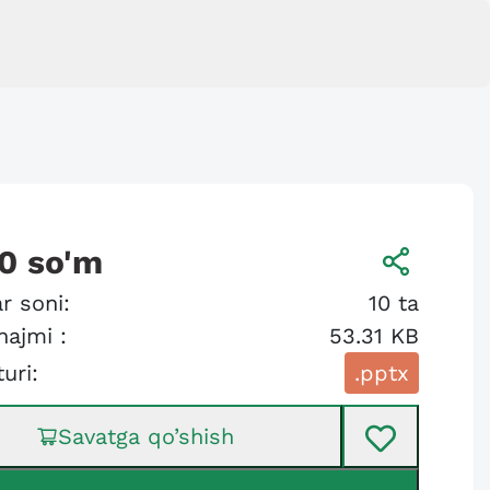
0
so'm
r soni:
10
ta
hajmi :
53.31 KB
turi:
.pptx
Savatga qo’shish