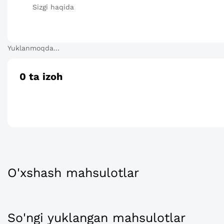
Sizgi haqida
Yuklanmoqda...
0
ta izoh
O'xshash mahsulotlar
So'ngi yuklangan mahsulotlar