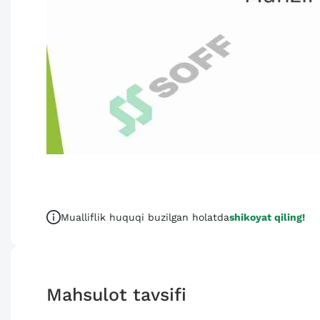
Mualliflik huquqi buzilgan holatda
shikoyat qiling!
Mahsulot tavsifi