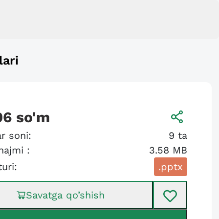
lari
06
so'm
r soni:
9
ta
hajmi :
3.58 MB
turi:
.pptx
Savatga qo’shish