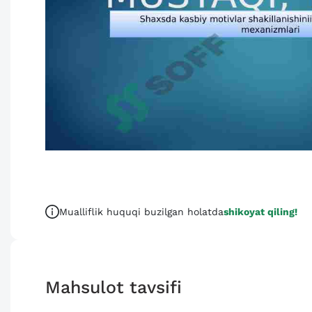
Mualliflik huquqi buzilgan holatda
shikoyat qiling!
Mahsulot tavsifi