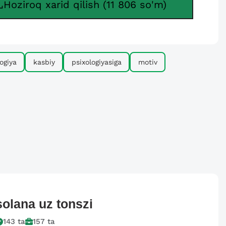
Hoziroq xarid qilish (11 806 so'm)
ogiya
kasbiy
psixologiyasiga
motiv
solana
uz tonszi
143
ta
157
ta