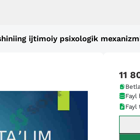
hiniing ijtimoiy psixologik mexanizm
11 8
Betla
Fayl 
Fayl 