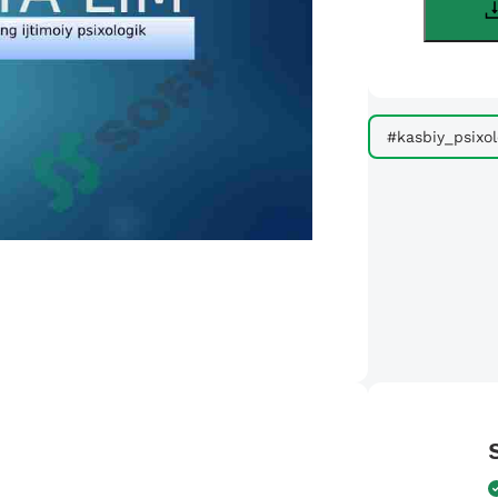
#kasbiy_psixol