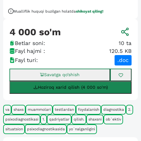
Mualliflik huquqi buzilgan holatda
shikoyat qiling!
4 000
so'm
Betlar soni:
10
ta
Fayl hajmi :
120.5 KB
Fayl turi:
.doc
Savatga qo’shish
Hoziroq xarid qilish (4 000 so'm)
va
shaxs
muammolari
testlardan
foydalanish
diagnostika
2.
psixodiagnostikasi
1.
qadriyatlar
qilish.
shaxsni
ob`ektiv
situatsion
psixodiagnostikasida
yo`nalganligini