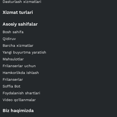
Dasturlash xizmatlari
Xizmat turlari
Asosiy sahifalar
Bosh sahifa
Qidiruv
Barcha xizmatlar
Yangi buyurtma yaratish
Mahsulotlar
Frilanserlar uchun
Hamkorlikda ishlash
Frilanserlar
Soffia Bot
Foydalanish shartlari
Video qo'llanmalar
Biz haqimizda