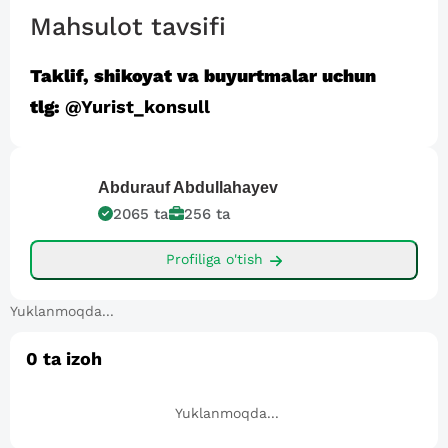
Mahsulot tavsifi
Taklif, shikoyat va buyurtmalar uchun
tlg:
@Yurist_konsull
Abdurauf
Abdullahayev
2065
ta
256
ta
Profiliga o'tish
Yuklanmoqda...
0
ta izoh
Yuklanmoqda...