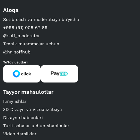
Aloqa
Sotib olish va moderatsiya bo‘yicha
+998 (91) 008 67 89
@soff_moderator
Texnik muammolar uchun
@hr_soffhub
To'lov usullari
Tayyor mahsulotlar
Ilmiy ishlar
3D Dizayn va Vizualizatsiya
Dizayn shablonlari
Turli sohalar uchun shablonlar
Video darsliklar