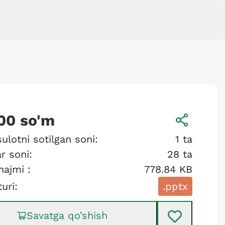
00
so'm
ulotni sotilgan soni:
1
ta
r soni:
28
ta
hajmi :
778.84 KB
turi:
.pptx
Savatga qo’shish