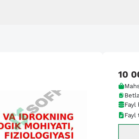
10 0
Mahs
Betla
Fayl 
Fayl 