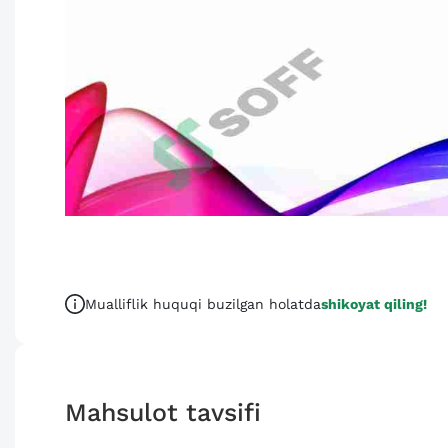
Mualliflik huquqi buzilgan holatda
shikoyat qiling!
Mahsulot tavsifi