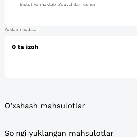
Instut va maktab o'quvchilari uchun
Yuklanmoqda...
0
ta izoh
O'xshash mahsulotlar
So'ngi yuklangan mahsulotlar