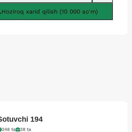
Hoziroq xarid qilish (10 000 so'm)
Sotuvchi
194
248
ta
38
ta