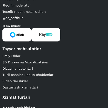
@soff_moderator
Texnik muammolar uchun
@hr_soffhub
To'lov usullari
Tayyor mahsulotlar
Ilmiy ishlar
3D Dizayn va Vizualizatsiya
Dizayn shablonlari
Turli sohalar uchun shablonlar
Video darsliklar
Dasturlash xizmatlari
Xizmat turlari