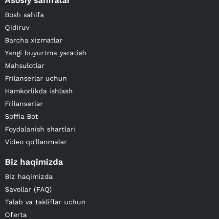
Asosiy sahifalar
Bosh sahifa
Qidiruv
Barcha xizmatlar
Yangi buyurtma yaratish
Mahsulotlar
Frilanserlar uchun
Hamkorlikda ishlash
Frilanserlar
Soffia Bot
Foydalanish shartlari
Video qo'llanmalar
Biz haqimizda
Biz haqimizda
Savollar (FAQ)
Talab va takliflar uchun
Oferta