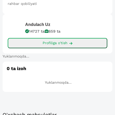
rahbar qobiliyati
Andulach
Uz
14727
ta
659
ta
Profiliga o'tish
Yuklanmoqda...
0
ta izoh
Yuklanmoqda...
O'xshash mahsulotlar