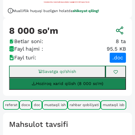
Mualliflik huquqi buzilgan holatda
shikoyat qiling!
8 000
so'm
Betlar soni:
8
ta
Fayl hajmi :
95.5 KB
Fayl turi:
.doc
Savatga qo’shish
Hoziroq xarid qilish (8 000 so'm)
referat
docx
doc
mustaqil ish
rahbar qobiliyati
mustaqil isb
Mahsulot tavsifi