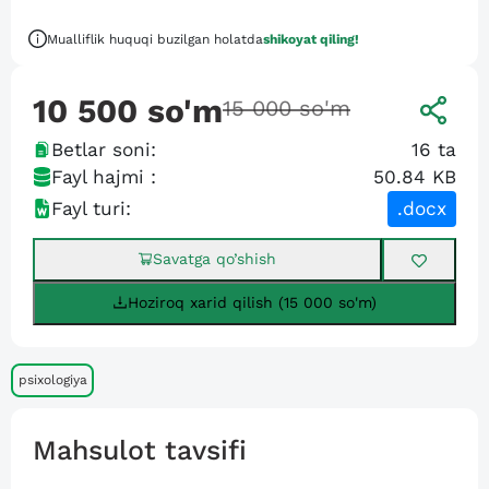
Mualliflik huquqi buzilgan holatda
shikoyat qiling!
10 500
so'm
15 000
so'm
Betlar soni:
16
ta
Fayl hajmi :
50.84 KB
Fayl turi:
.docx
Savatga qo’shish
Hoziroq xarid qilish (15 000 so'm)
psixologiya
Mahsulot tavsifi