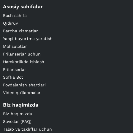
Asosiy sahifalar
Bosh sahifa
Qidiruv
Barcha xizmatlar
Yangi buyurtma yaratish
Mahsulotlar
Frilanserlar uchun
Hamkorlikda ishlash
Frilanserlar
Soffia Bot
Foydalanish shartlari
Video qo'llanmalar
Biz haqimizda
Biz haqimizda
Savollar (FAQ)
Talab va takliflar uchun