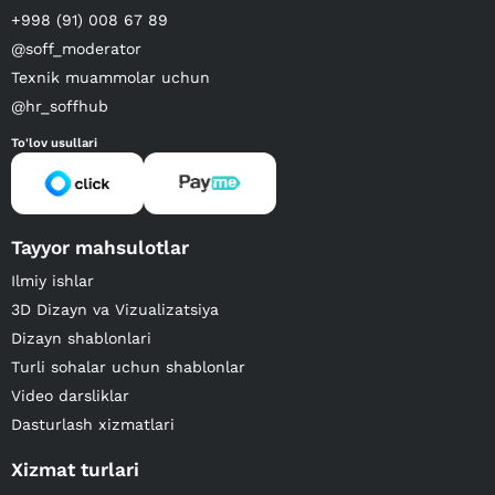
+998 (91) 008 67 89
@soff_moderator
Texnik muammolar uchun
@hr_soffhub
To'lov usullari
Tayyor mahsulotlar
Ilmiy ishlar
3D Dizayn va Vizualizatsiya
Dizayn shablonlari
Turli sohalar uchun shablonlar
Video darsliklar
Dasturlash xizmatlari
Xizmat turlari