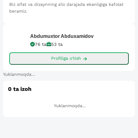
Biz sifat va dizaynning a'lo darajada ekanligiga kafolat
beramiz.
Abdumuxtor
Abduxamidov
76
ta
53
ta
Profiliga o'tish
Yuklanmoqda...
0
ta izoh
Yuklanmoqda...