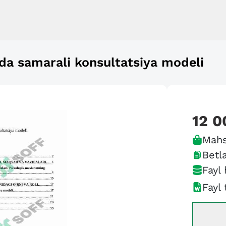
hda samarali konsultatsiya modeli
12 0
Mahs
Betla
Fayl 
Fayl 