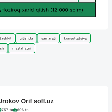
Hoziroq xarid qilish (12 000 so'm)
tashkil
qilishda
samarali
konsultatsiya
ish
maslahatni
Urokov Orif
soff.uz
757
ta
606
ta