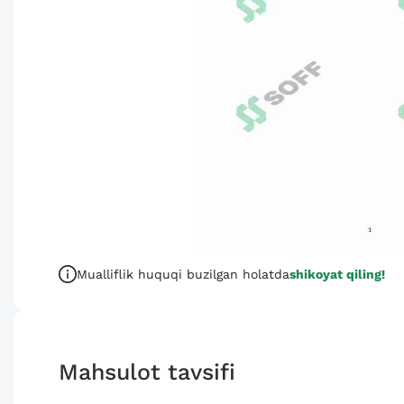
Mualliflik huquqi buzilgan holatda
shikoyat qiling!
Mahsulot tavsifi