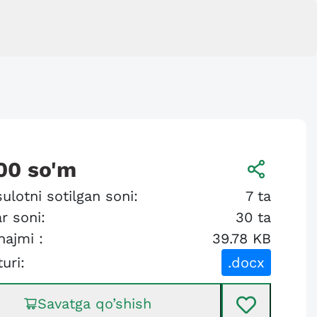
00
so'm
ulotni sotilgan soni:
7
ta
r soni:
30
ta
hajmi :
39.78 KB
turi:
.docx
Savatga qo’shish