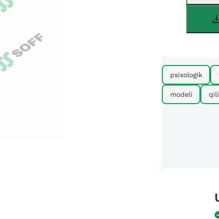
psixologik
modeli
qil