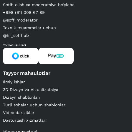
Sotib olish va moderatsiya bo‘yicha
+998 (91) 008 67 89
@soff_moderator
Texnik muammolar uchun
@hr_soffhub
To'lov usullari
Tayyor mahsulotlar
Ilmiy ishlar
3D Dizayn va Vizualizatsiya
Dizayn shablonlari
Turli sohalar uchun shablonlar
Video darsliklar
Dasturlash xizmatlari