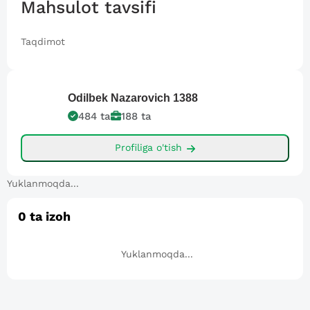
Mahsulot tavsifi
Taqdimot
Odilbek Nazarovich
1388
484
ta
188
ta
Profiliga o'tish
Yuklanmoqda...
0
ta izoh
Yuklanmoqda...