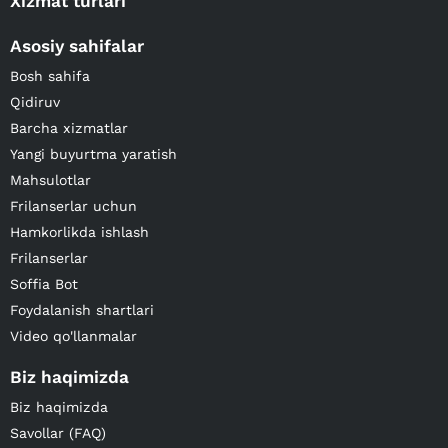
Xizmat turlari
Asosiy sahifalar
Bosh sahifa
Qidiruv
Barcha xizmatlar
Yangi buyurtma yaratish
Mahsulotlar
Frilanserlar uchun
Hamkorlikda ishlash
Frilanserlar
Soffia Bot
Foydalanish shartlari
Video qo'llanmalar
Biz haqimizda
Biz haqimizda
Savollar (FAQ)