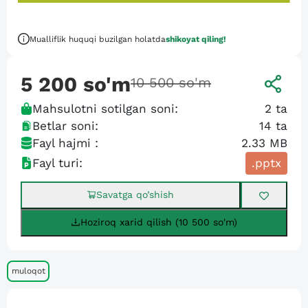
Mualliflik huquqi buzilgan holatda
shikoyat qiling!
5 200
so'm
10 500
so'm
Mahsulotni sotilgan soni:
2
ta
Betlar soni:
14
ta
Fayl hajmi :
2.33 MB
Fayl turi:
.pptx
Savatga qo’shish
Hoziroq xarid qilish (10 500 so'm)
muloqot