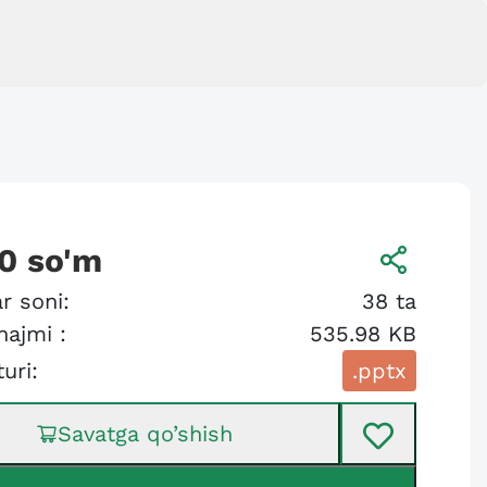
0
so'm
r soni:
38
ta
hajmi :
535.98 KB
turi:
.pptx
Savatga qo’shish