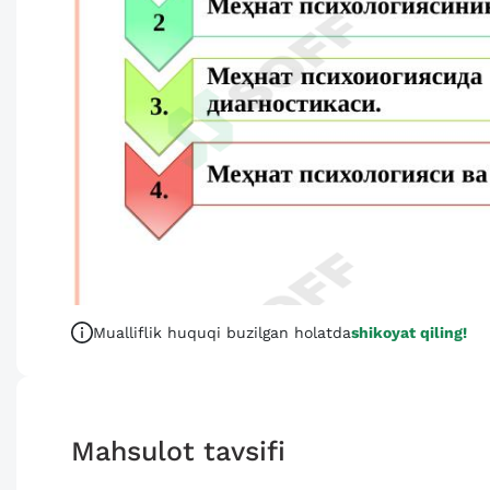
Mualliflik huquqi buzilgan holatda
shikoyat qiling!
Mahsulot tavsifi