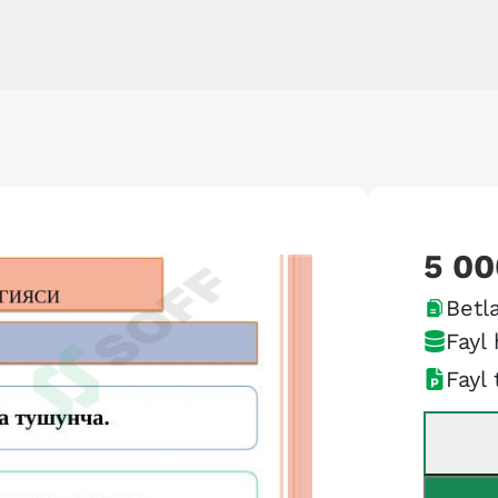
5 00
Betla
Fayl 
Fayl 