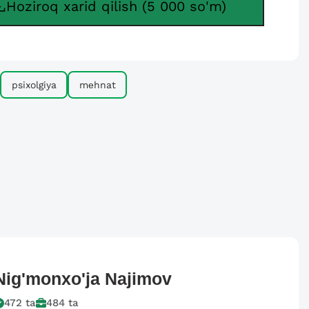
Hoziroq xarid qilish (5 000 so'm)
psixolgiya
mеhnat
Nig'monxo'ja
Najimov
472
ta
484
ta