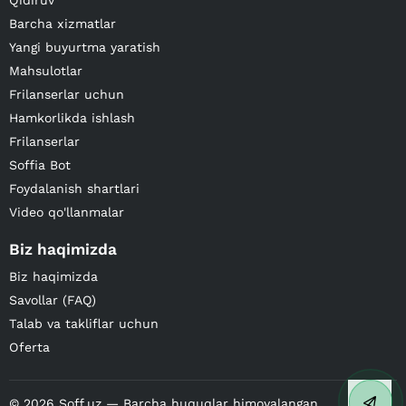
Qidiruv
Barcha xizmatlar
Yangi buyurtma yaratish
Mahsulotlar
Frilanserlar uchun
Hamkorlikda ishlash
Frilanserlar
Soffia Bot
Foydalanish shartlari
Video qo'llanmalar
Biz haqimizda
Biz haqimizda
Savollar (FAQ)
Talab va takliflar uchun
Oferta
©
2026
Soff.uz — Barcha huquqlar himoyalangan.