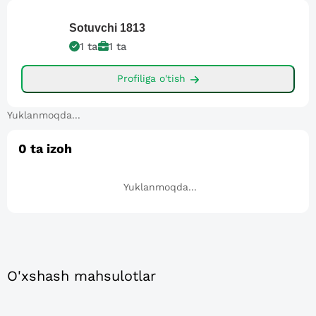
Sotuvchi
1813
1
ta
1
ta
Profiliga o'tish
Yuklanmoqda...
0
ta izoh
Yuklanmoqda...
O'xshash mahsulotlar