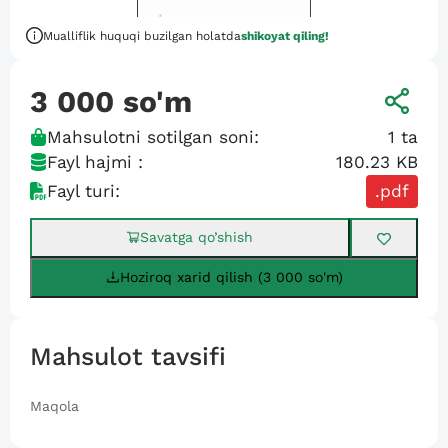
Mualliflik huquqi buzilgan holatda
shikoyat qiling!
3 000
so'm
Mahsulotni sotilgan soni:
1
ta
Fayl hajmi :
180.23 KB
Fayl turi:
.pdf
Savatga qo’shish
Hoziroq xarid qilish (3 000 so'm)
Mahsulot tavsifi
Maqola