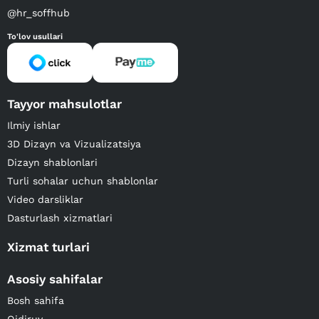
@hr_soffhub
To'lov usullari
Tayyor mahsulotlar
Ilmiy ishlar
3D Dizayn va Vizualizatsiya
Dizayn shablonlari
Turli sohalar uchun shablonlar
Video darsliklar
Dasturlash xizmatlari
Xizmat turlari
Asosiy sahifalar
Bosh sahifa