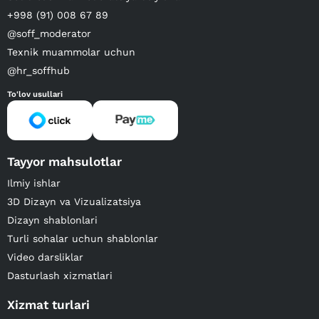
+998 (91) 008 67 89
@soff_moderator
Texnik muammolar uchun
@hr_soffhub
To'lov usullari
Tayyor mahsulotlar
Ilmiy ishlar
3D Dizayn va Vizualizatsiya
Dizayn shablonlari
Turli sohalar uchun shablonlar
Video darsliklar
Dasturlash xizmatlari
Xizmat turlari