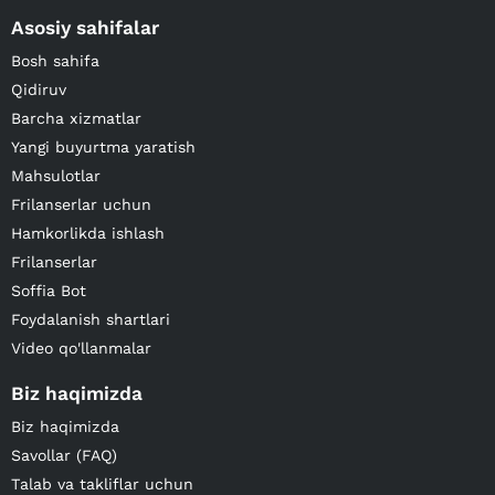
Asosiy sahifalar
Bosh sahifa
Qidiruv
Barcha xizmatlar
Yangi buyurtma yaratish
Mahsulotlar
Frilanserlar uchun
Hamkorlikda ishlash
Frilanserlar
Soffia Bot
Foydalanish shartlari
Video qo'llanmalar
Biz haqimizda
Biz haqimizda
Savollar (FAQ)
Talab va takliflar uchun