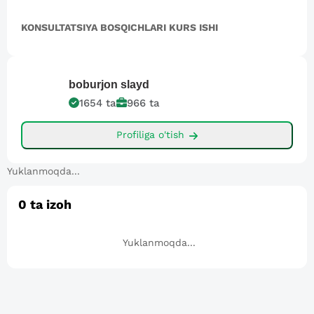
KONSULTATSIYA BOSQICHLARI KURS ISHI
boburjon
slayd
1654
ta
966
ta
Profiliga o'tish
Yuklanmoqda...
0
ta izoh
Yuklanmoqda...