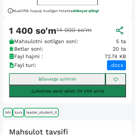
Mualliflik huquqi buzilgan holatda
shikoyat qiling!
1 400
so'm
14 000
so'm
Mahsulotni sotilgan soni:
5
ta
Betlar soni:
20
ta
Fayl hajmi :
72.74 KB
Fayl turi:
.docx
Savatga qo’shish
Hoziroq xarid qilish (14 000 so'm)
ishi
kurs
leader_student_it
Mahsulot tavsifi