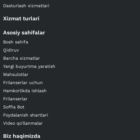
Dasturlash xizmatlari
Xizmat turlari
Asosiy sahifalar
Bosh sahifa
Qidiruv
Barcha xizmatlar
Yangi buyurtma yaratish
Mahsulotlar
Frilanserlar uchun
Hamkorlikda ishlash
Frilanserlar
Soffia Bot
Foydalanish shartlari
Video qo'llanmalar
Biz haqimizda