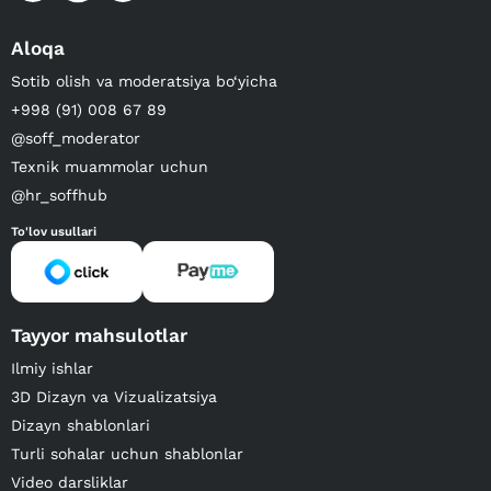
Aloqa
Sotib olish va moderatsiya bo‘yicha
+998 (91) 008 67 89
@soff_moderator
Texnik muammolar uchun
@hr_soffhub
To'lov usullari
Tayyor mahsulotlar
Ilmiy ishlar
3D Dizayn va Vizualizatsiya
Dizayn shablonlari
Turli sohalar uchun shablonlar
Video darsliklar