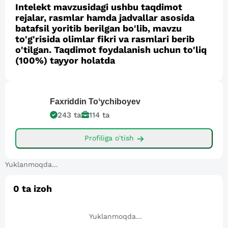
Intelekt mavzusidagi ushbu taqdimot
rejalar, rasmlar hamda jadvallar asosida
batafsil yoritib berilgan bo'lib, mavzu
to'g'risida olimlar fikri va rasmlari berib
o'tilgan. Taqdimot foydalanish uchun to'liq
(100%) tayyor holatda
Faxriddin
Toʻychiboyev
243
ta
114
ta
Profiliga o'tish
Yuklanmoqda...
0
ta izoh
Yuklanmoqda...