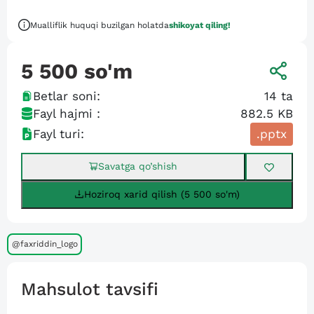
Mualliflik huquqi buzilgan holatda
shikoyat qiling!
5 500
so'm
Betlar soni:
14
ta
Fayl hajmi :
882.5 KB
Fayl turi:
.pptx
Savatga qo’shish
Hoziroq xarid qilish (5 500 so'm)
@faxriddin_logo
Mahsulot tavsifi