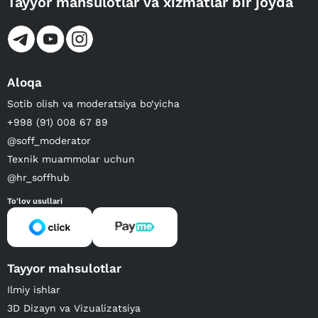
Tayyor mahsulotlar va xizmatlar bir joyda
Aloqa
Sotib olish va moderatsiya bo‘yicha
+998 (91) 008 67 89
@soff_moderator
Texnik muammolar uchun
@hr_soffhub
To'lov usullari
Tayyor mahsulotlar
Ilmiy ishlar
3D Dizayn va Vizualizatsiya