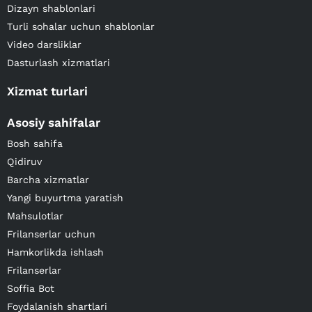
Dizayn shablonlari
Turli sohalar uchun shablonlar
Video darsliklar
Dasturlash xizmatlari
Xizmat turlari
Asosiy sahifalar
Bosh sahifa
Qidiruv
Barcha xizmatlar
Yangi buyurtma yaratish
Mahsulotlar
Frilanserlar uchun
Hamkorlikda ishlash
Frilanserlar
Soffia Bot
Foydalanish shartlari