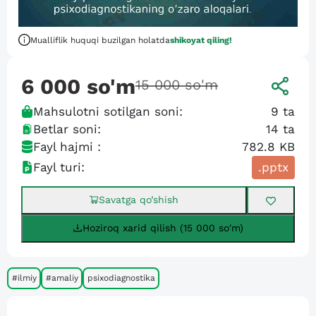
Mualliflik huquqi buzilgan holatda
shikoyat qiling!
6 000
so'm
15 000
so'm
Mahsulotni sotilgan soni:
9
ta
Betlar soni:
14
ta
Fayl hajmi :
782.8 KB
Fayl turi:
.pptx
Savatga qo’shish
Hoziroq xarid qilish (15 000 so'm)
#ilmiy
#amaliy
psixodiagnostika