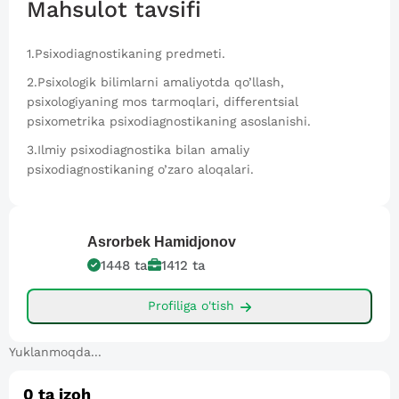
Mahsulot tavsifi
1.Psixodiagnostikaning predmeti.
2.Psixologik bilimlarni amaliyotda qo’llash,
psixologiyaning mos tarmoqlari, differentsial
psixometrika psixodiagnostikaning asoslanishi.
3.Ilmiy psixodiagnostika bilan amaliy
psixodiagnostikaning o’zaro aloqalari.
Asrorbek
Hamidjonov
1448
ta
1412
ta
Profiliga o'tish
Yuklanmoqda...
0
ta izoh