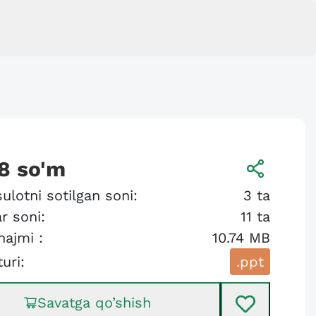
8
so'm
ulotni sotilgan soni:
3
ta
r soni:
11
ta
hajmi :
10.74 MB
turi:
.ppt
Savatga qo’shish