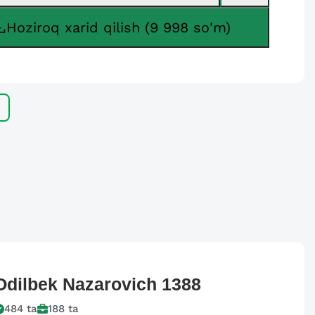
Hoziroq xarid qilish (9 998 so'm)
Odilbek Nazarovich
1388
484
ta
188
ta