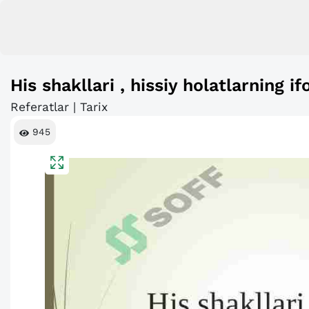
His shakllari , hissiy holatlarning if
Referatlar | Tarix
945