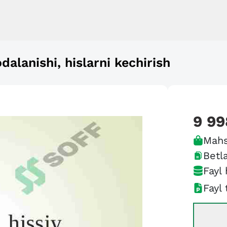
odalanishi, hislarni kechirish
9 99
Mahs
Betla
Fayl 
Fayl 