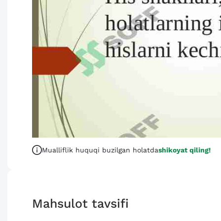
Mualliflik huquqi buzilgan holatda
shikoyat qiling!
Mahsulot tavsifi