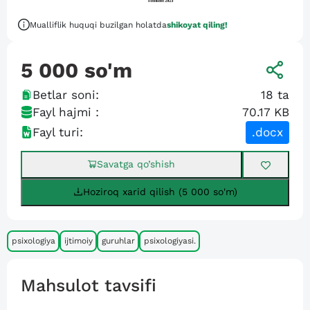
Mualliflik huquqi buzilgan holatda
shikoyat qiling!
5 000
so'm
Betlar soni:
18
ta
Fayl hajmi :
70.17 KB
Fayl turi:
.docx
Savatga qo’shish
Hoziroq xarid qilish (5 000 so'm)
psixologiya
ijtimoiy
guruhlar
psixologiyasi.
Mahsulot tavsifi