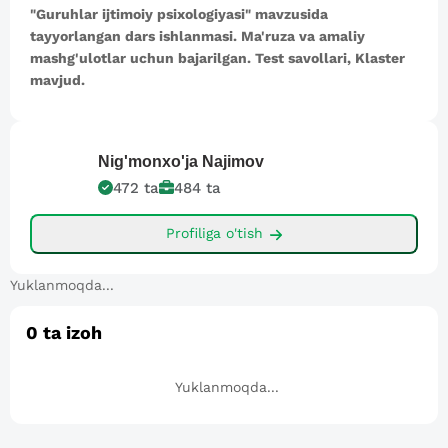
"Guruhlar ijtimoiy psixologiyasi" mavzusida
tayyorlangan dars ishlanmasi. Ma'ruza va amaliy
mashg'ulotlar uchun bajarilgan. Test savollari, Klaster
mavjud.
Nig'monxo'ja
Najimov
472
ta
484
ta
Profiliga o'tish
Yuklanmoqda...
0
ta izoh
Yuklanmoqda...