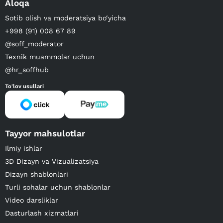
Aloqa
Sotib olish va moderatsiya bo‘yicha
+998 (91) 008 67 89
@soff_moderator
Texnik muammolar uchun
@hr_soffhub
To'lov usullari
Tayyor mahsulotlar
Ilmiy ishlar
3D Dizayn va Vizualizatsiya
Dizayn shablonlari
Turli sohalar uchun shablonlar
Video darsliklar
Dasturlash xizmatlari