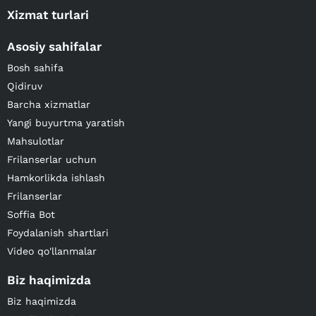
Xizmat turlari
Asosiy sahifalar
Bosh sahifa
Qidiruv
Barcha xizmatlar
Yangi buyurtma yaratish
Mahsulotlar
Frilanserlar uchun
Hamkorlikda ishlash
Frilanserlar
Soffia Bot
Foydalanish shartlari
Video qo'llanmalar
Biz haqimizda
Biz haqimizda