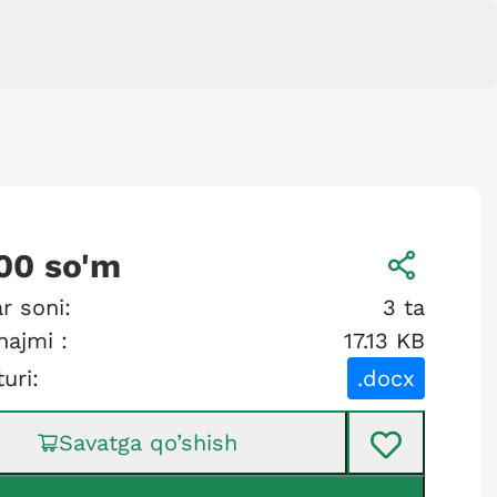
00
so'm
r soni:
3
ta
hajmi :
17.13 KB
turi:
.docx
Savatga qo’shish