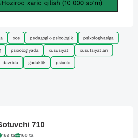
Hoziroq xarid qilish (10 000 so'm)
ga
xos
pеdagogik-psixologik
psixologiyasiga
g
psixologiyada
xususiyati
xusutsiyatlari
davrida
godaklik
psixolo
Sotuvchi
710
169
ta
160
ta