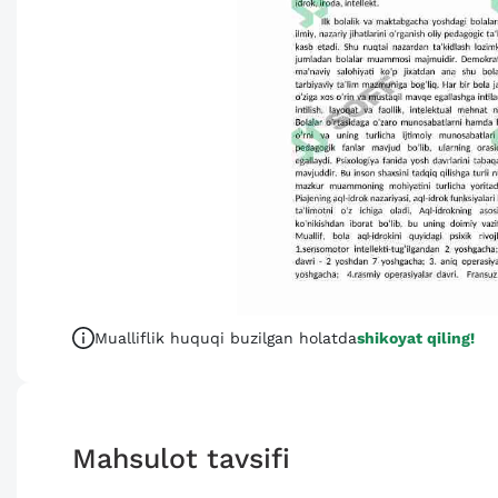
Mualliflik huquqi buzilgan holatda
shikoyat qiling!
Mahsulot tavsifi