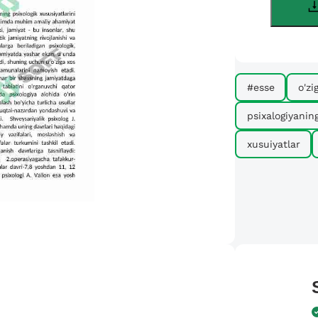
#esse
o'zi
psixalogiyanin
xusuiyatlar