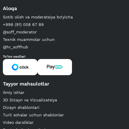
Aloqa
Sotib olish va moderatsiya bo‘yicha
+998 (91) 008 67 89
@soff_moderator
Texnik muammolar uchun
@hr_soffhub
To'lov usullari
Tayyor mahsulotlar
Ilmiy ishlar
3D Dizayn va Vizualizatsiya
Dizayn shablonlari
Turli sohalar uchun shablonlar
Video darsliklar