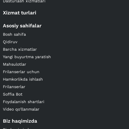
Dasturlash xizmatlari
Xizmat turlari
Asosiy sahifalar
Bosh sahifa
Qidiruv
Barcha xizmatlar
Yangi buyurtma yaratish
Mahsulotlar
Frilanserlar uchun
Hamkorlikda ishlash
Frilanserlar
Soffia Bot
Foydalanish shartlari
Video qo'llanmalar
Biz haqimizda