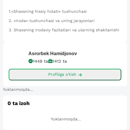
1.«Shaxsning hissiy holati» tushunchasi
2. «Iroda» tushunchasi va uning jarayonlari
3. Shaxsning irodaviy fazilatlari va ularning shakilanishi
Asrorbek
Hamidjonov
1448
ta
1412
ta
Profiliga o'tish
Yuklanmoqda...
0
ta izoh
Yuklanmoqda...