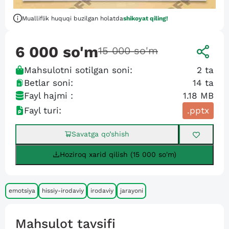
Mualliflik huquqi buzilgan holatda
shikoyat qiling!
6 000
so'm
15 000
so'm
Mahsulotni sotilgan soni:
2
ta
Betlar soni:
14
ta
Fayl hajmi :
1.18 MB
Fayl turi:
.pptx
Savatga qo’shish
Hoziroq xarid qilish (15 000 so'm)
emotsiya
hissiy-irodaviy
irodaviy
jarayoni
Mahsulot tavsifi