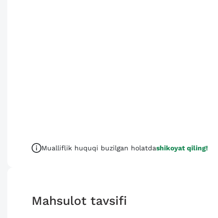
Mualliflik huquqi buzilgan holatda
shikoyat qiling!
Mahsulot tavsifi