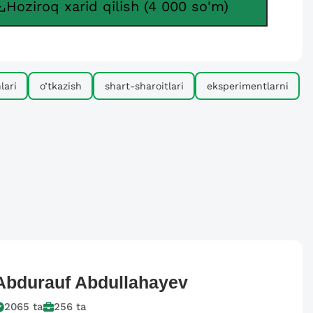
Hoziroq xarid qilish (4 000 so'm)
lari
o’tkazish
shart-sharoitlari
eksperimentlarni
Abdurauf
Abdullahayev
2065
ta
256
ta