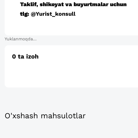
Taklif, shikoyat va buyurtmalar uchun
tlg:
@Yurist_konsull
Yuklanmoqda...
0
ta izoh
O'xshash mahsulotlar