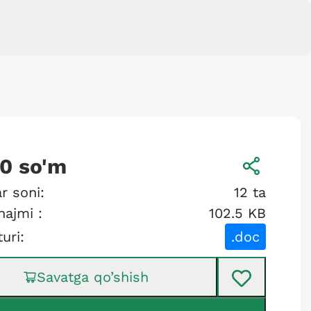
00
so'm
r soni:
12
ta
hajmi :
102.5 KB
turi:
.doc
Savatga qo’shish