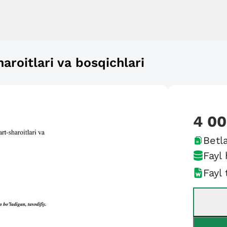
aroitlari va bosqichlari
4 0
Betla
Fayl 
Fayl 