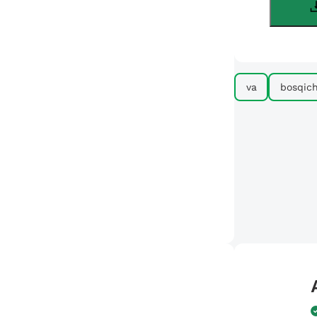
va
bosqich