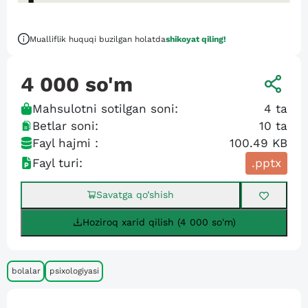
Mualliflik huquqi buzilgan holatda
shikoyat qiling!
4 000
so'm
Mahsulotni sotilgan soni:
4
ta
Betlar soni:
10
ta
Fayl hajmi :
100.49 KB
Fayl turi:
.pptx
Savatga qo’shish
Hoziroq xarid qilish (4 000 so'm)
bolalar
psixologiyasi