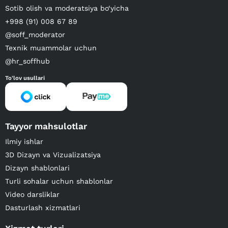
Sotib olish va moderatsiya bo‘yicha
+998 (91) 008 67 89
@soff_moderator
Texnik muammolar uchun
@hr_soffhub
To'lov usullari
Tayyor mahsulotlar
Ilmiy ishlar
3D Dizayn va Vizualizatsiya
Dizayn shablonlari
Turli sohalar uchun shablonlar
Video darsliklar
Dasturlash xizmatlari