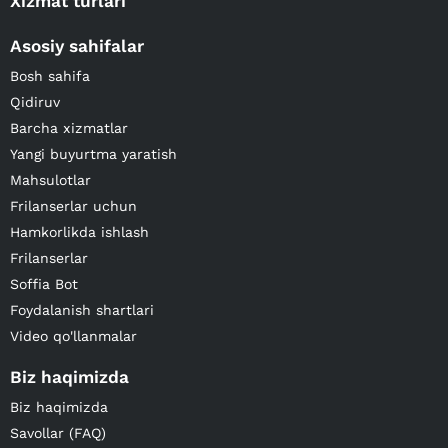
Xizmat turlari
Asosiy sahifalar
Bosh sahifa
Qidiruv
Barcha xizmatlar
Yangi buyurtma yaratish
Mahsulotlar
Frilanserlar uchun
Hamkorlikda ishlash
Frilanserlar
Soffia Bot
Foydalanish shartlari
Video qo'llanmalar
Biz haqimizda
Biz haqimizda
Savollar (FAQ)