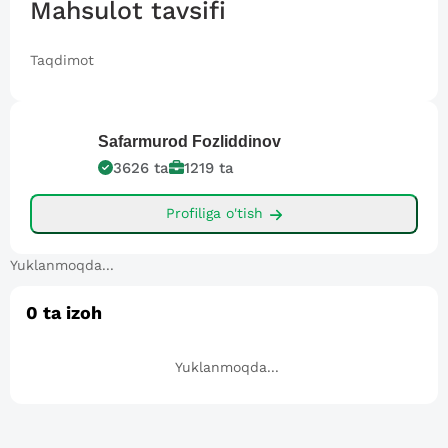
Mahsulot tavsifi
Taqdimot
Safarmurod
Fozliddinov
3626
ta
1219
ta
Profiliga o'tish
Yuklanmoqda...
0
ta izoh
Yuklanmoqda...