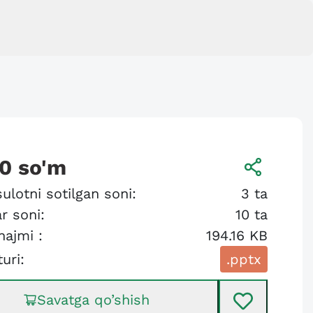
00
so'm
ulotni sotilgan soni:
3
ta
r soni:
10
ta
hajmi :
194.16 KB
turi:
.pptx
Savatga qo’shish