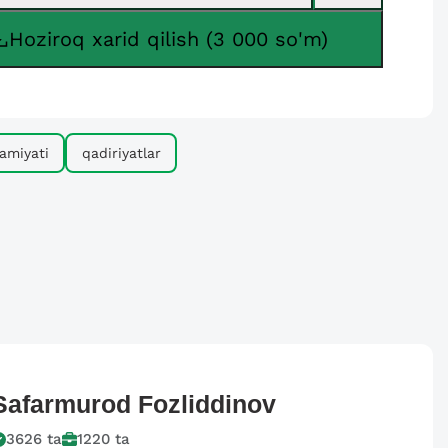
Hoziroq xarid qilish (3 000 so'm)
amiyati
qadiriyatlar
Safarmurod
Fozliddinov
3626
ta
1220
ta