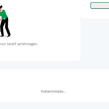
hun tavsif qo‘shmagan.
Yuklanmoqda...