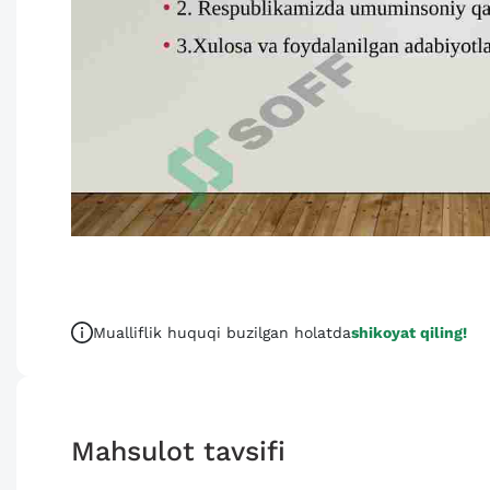
Mualliflik huquqi buzilgan holatda
shikoyat qiling!
Mahsulot tavsifi