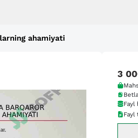
tlarning ahamiyati
3 0
Mahs
Betla
Fayl 
Fayl 