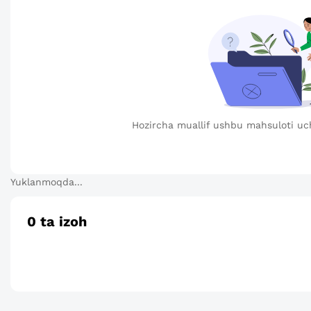
Hozircha muallif ushbu mahsuloti uc
Yuklanmoqda...
0
ta izoh