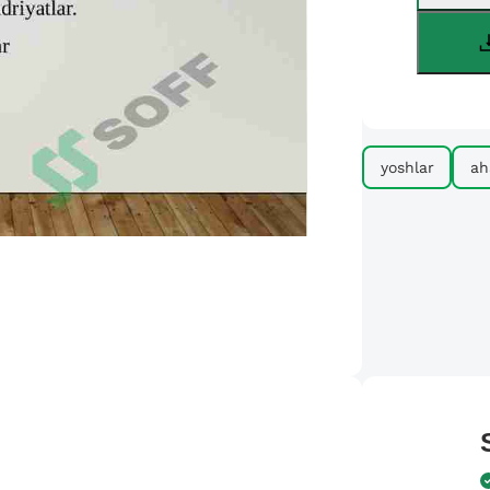
yoshlar
ah