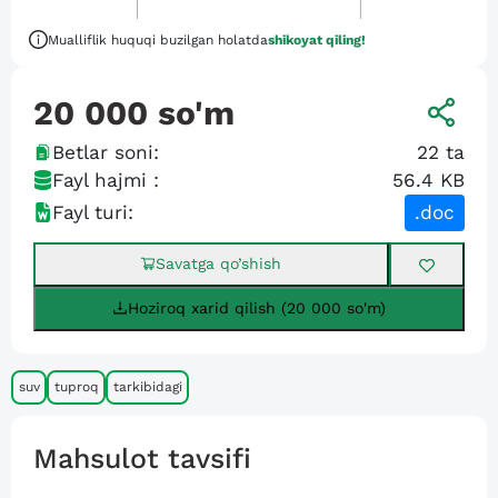
Mualliflik huquqi buzilgan holatda
shikoyat qiling!
20 000
so'm
Betlar soni:
22
ta
Fayl hajmi :
56.4 KB
Fayl turi:
.doc
Savatga qo’shish
Hoziroq xarid qilish (20 000 so'm)
suv
tuproq
tarkibidagi
Mahsulot tavsifi