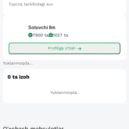
Tuproq tarkibidagi suv
Sotuvchi
Ilm
7900
ta
1027
ta
Profiliga o'tish
Yuklanmoqda...
0
ta izoh
Yuklanmoqda...
O'xshash mahsulotlar