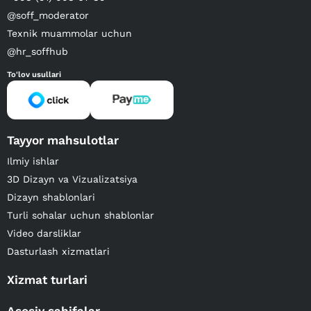
@soff_moderator
Texnik muammolar uchun
@hr_soffhub
To'lov usullari
Tayyor mahsulotlar
Ilmiy ishlar
3D Dizayn va Vizualizatsiya
Dizayn shablonlari
Turli sohalar uchun shablonlar
Video darsliklar
Dasturlash xizmatlari
Xizmat turlari