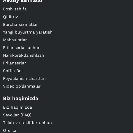
Asosiy sahifalar
Bosh sahifa
Qidiruv
Barcha xizmatlar
Yangi buyurtma yaratish
Mahsulotlar
Frilanserlar uchun
Hamkorlikda ishlash
Frilanserlar
Soffia Bot
Foydalanish shartlari
Video qo'llanmalar
Biz haqimizda
Biz haqimizda
Savollar (FAQ)
Talab va takliflar uchun
Oferta