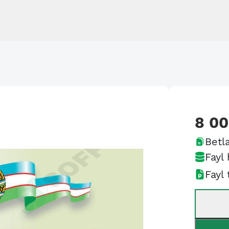
8 0
Betla
Fayl 
Fayl 