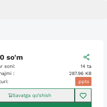
00
so'm
r soni:
14
ta
hajmi :
287.96 KB
turi:
.pptx
Savatga qo’shish