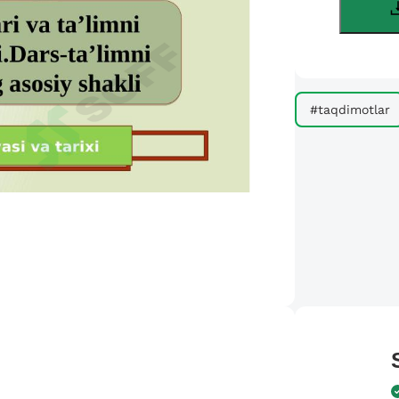
#taqdimotlar