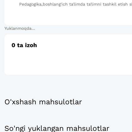
Pedagogika,boshlang'ich ta'limda ta'limni tashkil etish sh
Yuklanmoqda...
0
ta izoh
O'xshash mahsulotlar
So'ngi yuklangan mahsulotlar