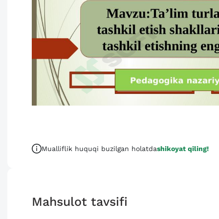
Mualliflik huquqi buzilgan holatda
shikoyat qiling!
Mahsulot tavsifi