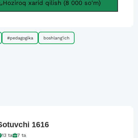
Hoziroq xarid qilish (8 000 so'm)
#pedagogika
boshlang'ich
Sotuvchi
1616
13
ta
7
ta