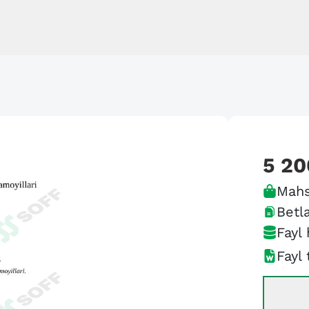
5 20
Mahs
Betla
Fayl 
Fayl 