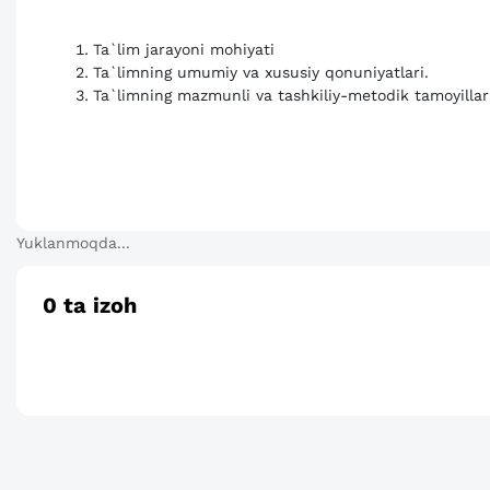
Ta`lim jarayoni mohiyati
Ta`limning umumiy va xususiy qonuniyatlari.
Ta`limning mazmunli va tashkiliy-metodik tamoyillar
Yuklanmoqda...
0
ta izoh