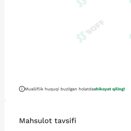
Mualliflik huquqi buzilgan holatda
shikoyat qiling!
Mahsulot tavsifi