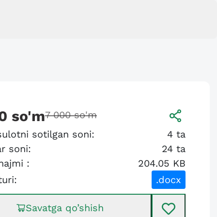
0
so'm
7 000
so'm
ulotni sotilgan soni:
4
ta
r soni:
24
ta
hajmi :
204.05 KB
turi:
.docx
Savatga qo’shish