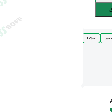
ta'lim
tamo