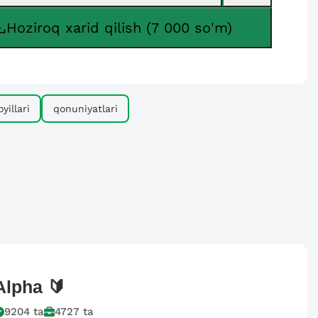
Hoziroq xarid qilish (7 000 so'm)
yillari
qonuniyatlari
Alpha
🔰
9204
ta
4727
ta