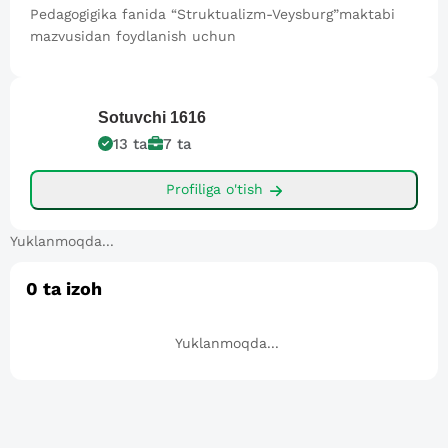
Pedagogigika fanida “Struktualizm-Veysburg”maktabi
mazvusidan foydlanish uchun
Sotuvchi
1616
13
ta
7
ta
Profiliga o'tish
Yuklanmoqda...
0
ta izoh
Yuklanmoqda...