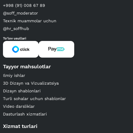
+998 (91) 008 67 89
@soff_moderator
Texnik muammolar uchun
@hr_soffhub
To'lov usullari
Tayyor mahsulotlar
Ilmiy ishlar
3D Dizayn va Vizualizatsiya
Dizayn shablonlari
Turli sohalar uchun shablonlar
Video darsliklar
Dasturlash xizmatlari
Xizmat turlari