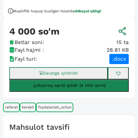
Mualliflik huquqi buzilgan holatda
shikoyat qiling!
4 000
so'm
Betlar soni:
15
ta
Fayl hajmi :
28.81 KB
Fayl turi:
.docx
Savatga qo’shish
Hoziroq xarid qilish (4 000 so'm)
referat
kerakli
foydalanish_uchun
Mahsulot tavsifi