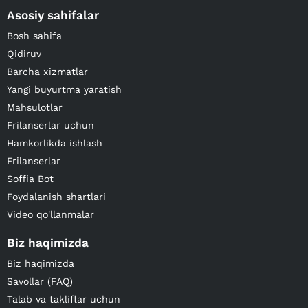
Asosiy sahifalar
Bosh sahifa
Qidiruv
Barcha xizmatlar
Yangi buyurtma yaratish
Mahsulotlar
Frilanserlar uchun
Hamkorlikda ishlash
Frilanserlar
Soffia Bot
Foydalanish shartlari
Video qo'llanmalar
Biz haqimizda
Biz haqimizda
Savollar (FAQ)
Talab va takliflar uchun