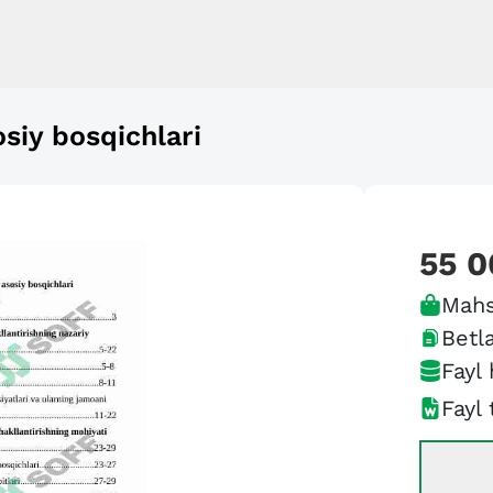
osiy bosqichlari
55 0
Mahs
Betla
Fayl 
Fayl 