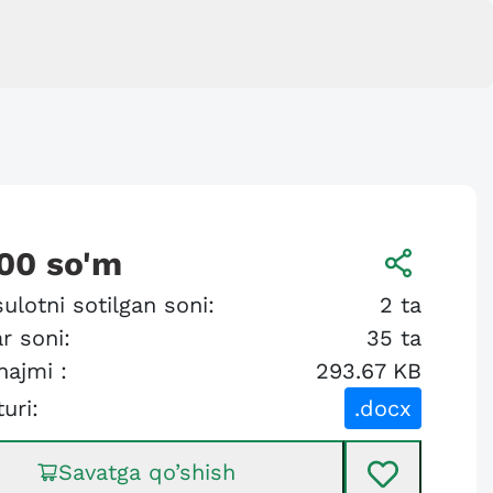
00
so'm
ulotni sotilgan soni:
2
ta
r soni:
35
ta
hajmi :
293.67 KB
turi:
.docx
Savatga qo’shish