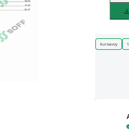
kursavoy
1