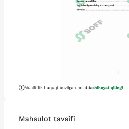
Mualliflik huquqi buzilgan holatda
shikoyat qiling!
Mahsulot tavsifi