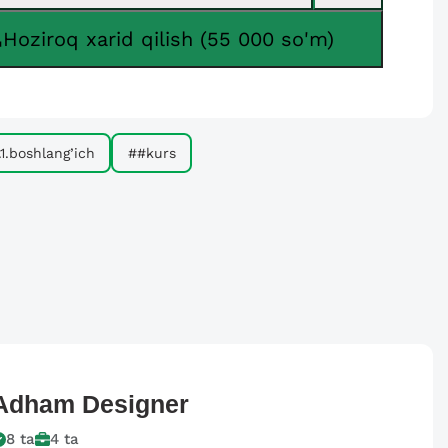
Hoziroq xarid qilish (55 000 so'm)
.1.boshlang’ich
##kurs
Adham
Designer
8
ta
4
ta