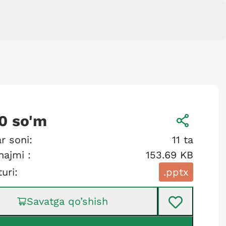
0
so'm
r soni:
11
ta
hajmi :
153.69 KB
turi:
.pptx
Savatga qo’shish