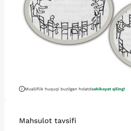
Mualliflik huquqi buzilgan holatda
shikoyat qiling!
Mahsulot tavsifi