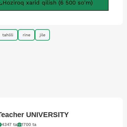
Hoziroq xarid qilish (6 500 so'm)
tahlili
rine
jile
Teacher
UNIVERSITY
4347
ta
1700
ta