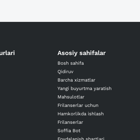
urlari
Asosiy sahifalar
Bosh sahifa
Qidiruv
Barcha xizmatlar
Yangi buyurtma yaratish
Mahsulotlar
Frilanserlar uchun
Hamkorlikda ishlash
Frilanserlar
Soffia Bot
Foydalanish shartlari