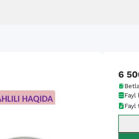
6 50
Betla
Fayl 
Fayl 