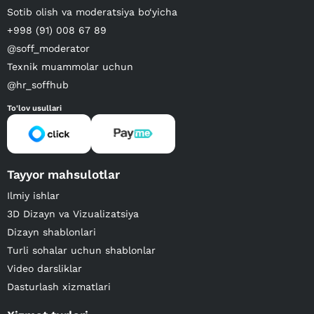
Sotib olish va moderatsiya bo‘yicha
+998 (91) 008 67 89
@soff_moderator
Texnik muammolar uchun
@hr_soffhub
To'lov usullari
Tayyor mahsulotlar
Ilmiy ishlar
3D Dizayn va Vizualizatsiya
Dizayn shablonlari
Turli sohalar uchun shablonlar
Video darsliklar
Dasturlash xizmatlari