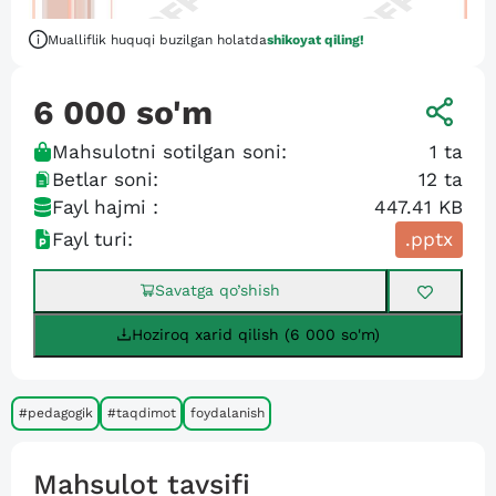
Mualliflik huquqi buzilgan holatda
shikoyat qiling!
6 000
so'm
Mahsulotni sotilgan soni:
1
ta
Betlar soni:
12
ta
Fayl hajmi :
447.41 KB
Fayl turi:
.pptx
Savatga qo’shish
Hoziroq xarid qilish (6 000 so'm)
#pedagogik
#taqdimot
foydalanish
Mahsulot tavsifi