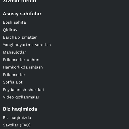
Xizmat turlari
Asosiy sahifalar
Bosh sahifa
Qidiruv
Barcha xizmatlar
Yangi buyurtma yaratish
Mahsulotlar
Frilanserlar uchun
Hamkorlikda ishlash
Frilanserlar
Soffia Bot
Foydalanish shartlari
Video qo'llanmalar
Biz haqimizda
Biz haqimizda
Savollar (FAQ)