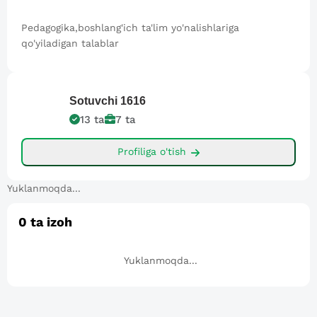
Pedagogika,boshlang'ich ta'lim yo'nalishlariga
qo'yiladigan talablar
Sotuvchi
1616
13
ta
7
ta
Profiliga o'tish
Yuklanmoqda...
0
ta izoh
Yuklanmoqda...