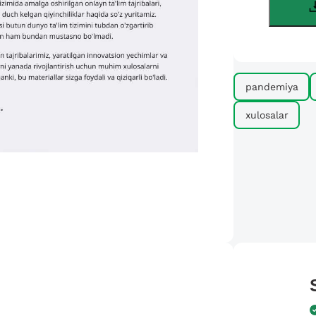
pandemiya
xulosalar