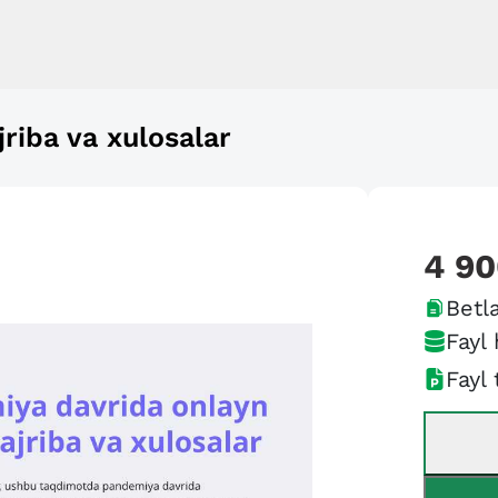
riba va xulosalar
4 9
Betla
Fayl 
Fayl 