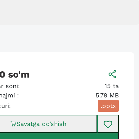
00
so'm
r soni:
15
ta
hajmi :
5.79 MB
turi:
.pptx
Savatga qo’shish