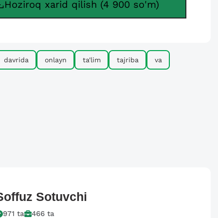
Hoziroq xarid qilish (4 900 so'm)
davrida
onlayn
ta'lim
tajriba
va
Soffuz
Sotuvchi
971
ta
466
ta