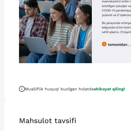
Mualliflik huquqi buzilgan holatda
shikoyat qiling!
Mahsulot tavsifi