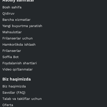
Asosiy sahifalar
Bosh sahifa
Qidiruv
Barcha xizmatlar
Yangi buyurtma yaratish
Mahsulotlar
Frilanserlar uchun
Hamkorlikda ishlash
Frilanserlar
Soffia Bot
Foydalanish shartlari
Video qo'llanmalar
Biz haqimizda
Biz haqimizda
Savollar (FAQ)
Talab va takliflar uchun
Oferta