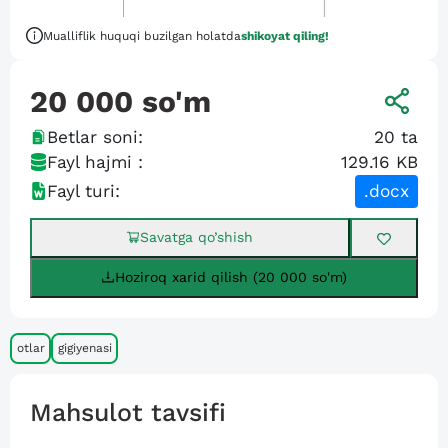
Mualliflik huquqi buzilgan holatda
shikoyat qiling!
20 000
so'm
Betlar soni:
20
ta
Fayl hajmi :
129.16 KB
Fayl turi:
.docx
Savatga qo’shish
Hoziroq xarid qilish (20 000 so'm)
otlar
gigiyenasi
Mahsulot tavsifi