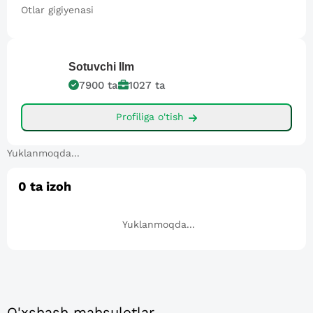
Otlar gigiyenasi
Sotuvchi
Ilm
7900
ta
1027
ta
Profiliga o'tish
Yuklanmoqda...
0
ta izoh
Yuklanmoqda...
O'xshash mahsulotlar