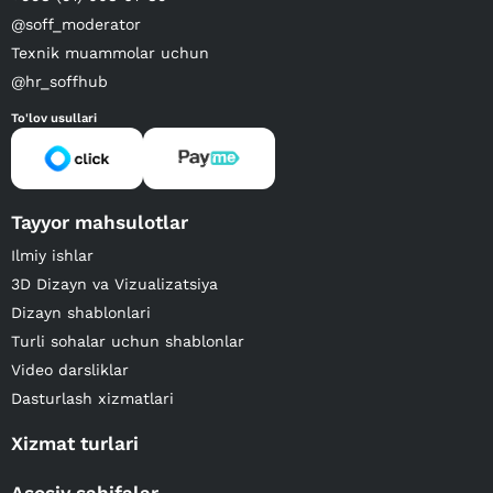
@soff_moderator
Texnik muammolar uchun
@hr_soffhub
To'lov usullari
Tayyor mahsulotlar
Ilmiy ishlar
3D Dizayn va Vizualizatsiya
Dizayn shablonlari
Turli sohalar uchun shablonlar
Video darsliklar
Dasturlash xizmatlari
Xizmat turlari