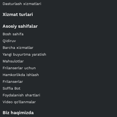
Dasturlash xizmatlari
Xizmat turlari
Asosiy sahifalar
Bosh sahifa
Qidiruv
Barcha xizmatlar
Yangi buyurtma yaratish
Mahsulotlar
Frilanserlar uchun
Hamkorlikda ishlash
Frilanserlar
Soffia Bot
Foydalanish shartlari
Video qo'llanmalar
Biz haqimizda