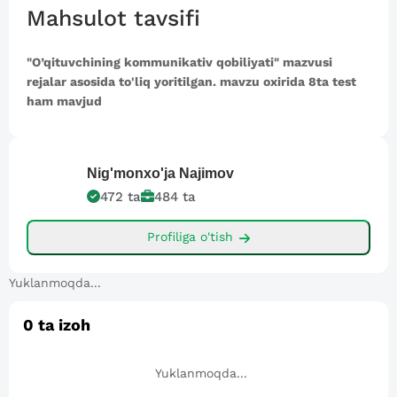
Mahsulot tavsifi
"O’qituvchining kommunikativ qobiliyati" mazvusi
rejalar asosida to'liq yoritilgan. mavzu oxirida 8ta test
ham mavjud
Nig'monxo'ja
Najimov
472
ta
484
ta
Profiliga o'tish
Yuklanmoqda...
0
ta izoh
Yuklanmoqda...