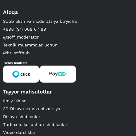
Aloqa
Sotib olish va moderatsiya bo‘yicha
+998 (91) 008 67 89
@soff_moderator
Texnik muammolar uchun
@hr_soffhub
To'lov usullari
Tayyor mahsulotlar
Ilmiy ishlar
3D Dizayn va Vizualizatsiya
Dizayn shablonlari
Turli sohalar uchun shablonlar
Video darsliklar