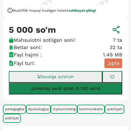
Mualliflik huquqi buzilgan holatda
shikoyat qiling!
5 000
so'm
Mahsulotni sotilgan soni:
7
ta
Betlar soni:
32
ta
Fayl hajmi :
1.49 MB
Fayl turi:
.pptx
Savatga qo’shish
Hoziroq xarid qilish (5 000 so'm)
pedagogika
#psixologiya
o’qituvchining
kommunikativ
qobiliyati
qobilyat