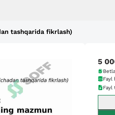
dan tashqarida fikrlash)
5 00
Betla
Fayl 
Fayl 