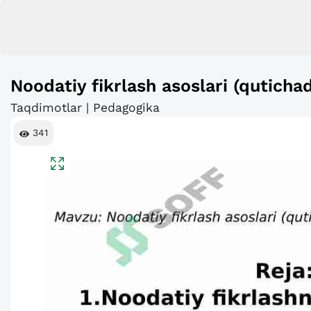
Noodatiy fikrlash asoslari (quticha
Taqdimotlar | Pedagogika
341