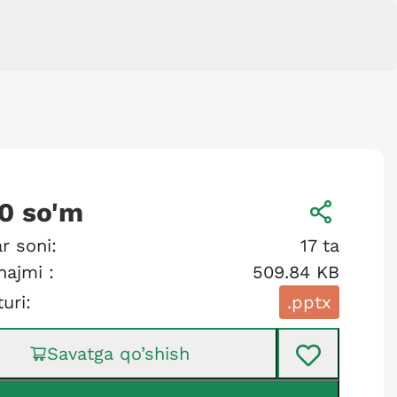
0
so'm
r soni:
17
ta
hajmi :
509.84 KB
turi:
.pptx
Savatga qo’shish