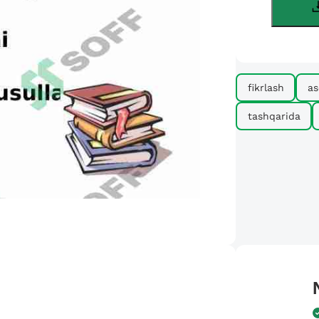
fikrlash
as
tashqarida