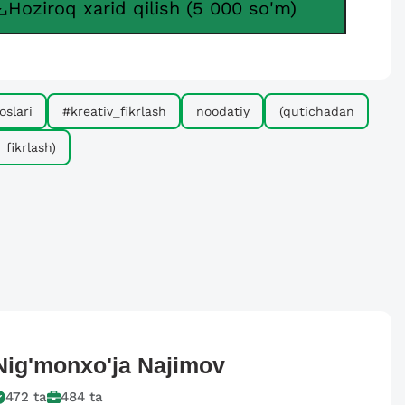
Hoziroq xarid qilish (5 000 so'm)
oslari
#kreativ_fikrlash
noodatiy
(qutichadan
fikrlash)
Nig'monxo'ja
Najimov
472
ta
484
ta