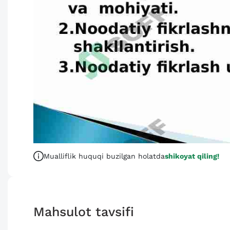
Mualliflik huquqi buzilgan holatda
shikoyat qiling!
Mahsulot tavsifi