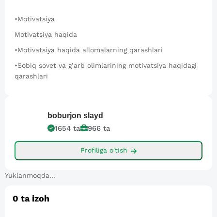
•Motivatsiya
Motivatsiya haqida
•Motivatsiya haqida allomalarning qarashlari
•Sobiq sovet va g’arb olimlarining motivatsiya haqidagi
qarashlari
boburjon
slayd
1654
ta
966
ta
Profiliga o'tish
Yuklanmoqda...
0
ta izoh