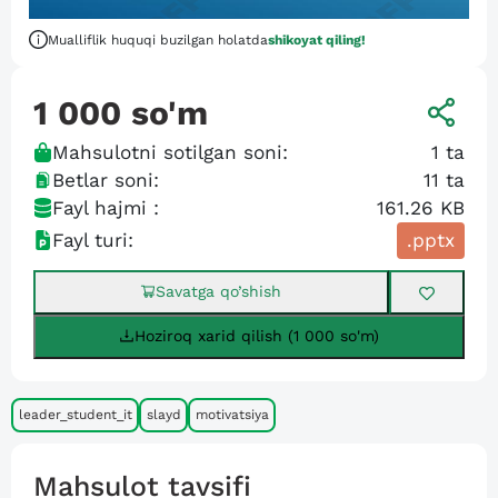
Mualliflik huquqi buzilgan holatda
shikoyat qiling!
1 000
so'm
Mahsulotni sotilgan soni:
1
ta
Betlar soni:
11
ta
Fayl hajmi :
161.26 KB
Fayl turi:
.pptx
Savatga qo’shish
Hoziroq xarid qilish (1 000 so'm)
leader_student_it
slayd
motivatsiya
Mahsulot tavsifi