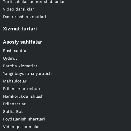
Turli sohalar uchun shablonlar
Video darsliklar
Dasturlash xizmatlari
Xizmat turlari
Asosiy sahifalar
Bosh sahifa
Qidiruv
Barcha xizmatlar
Yangi buyurtma yaratish
Mahsulotlar
Frilanserlar uchun
Hamkorlikda ishlash
Frilanserlar
Soffia Bot
Foydalanish shartlari
Video qo'llanmalar