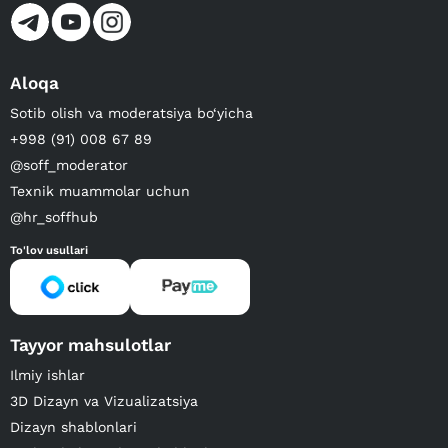
Aloqa
Sotib olish va moderatsiya bo‘yicha
+998 (91) 008 67 89
@soff_moderator
Texnik muammolar uchun
@hr_soffhub
To'lov usullari
Tayyor mahsulotlar
Ilmiy ishlar
3D Dizayn va Vizualizatsiya
Dizayn shablonlari