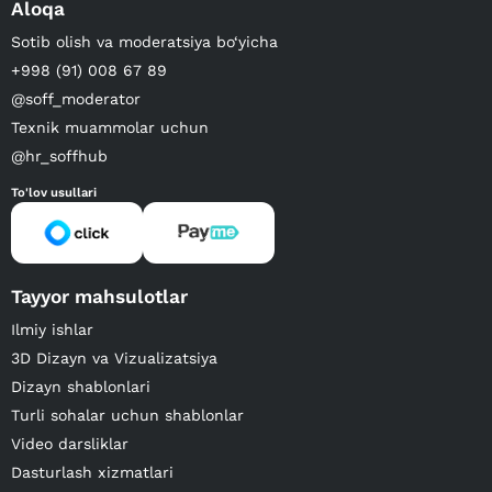
Aloqa
Sotib olish va moderatsiya bo‘yicha
+998 (91) 008 67 89
@soff_moderator
Texnik muammolar uchun
@hr_soffhub
To'lov usullari
Tayyor mahsulotlar
Ilmiy ishlar
3D Dizayn va Vizualizatsiya
Dizayn shablonlari
Turli sohalar uchun shablonlar
Video darsliklar
Dasturlash xizmatlari