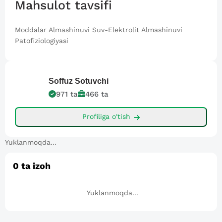
Mahsulot tavsifi
Moddalar Almashinuvi Suv-Elektrolit Almashinuvi
Patofiziologiyasi
Soffuz
Sotuvchi
971
ta
466
ta
Profiliga o'tish
Yuklanmoqda...
0
ta izoh
Yuklanmoqda...