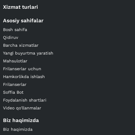
Xizmat turlari
Asosiy sahifalar
Bosh sahifa
Qidiruv
Barcha xizmatlar
Yangi buyurtma yaratish
Mahsulotlar
Frilanserlar uchun
Hamkorlikda ishlash
Frilanserlar
Soffia Bot
Foydalanish shartlari
Video qo'llanmalar
Biz haqimizda
Biz haqimizda