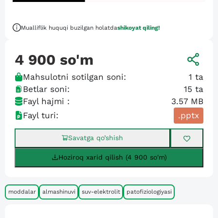
Mualliflik huquqi buzilgan holatda
shikoyat qiling!
4 900
so'm
Mahsulotni sotilgan soni:
1
ta
Betlar soni:
15
ta
Fayl hajmi :
3.57 MB
Fayl turi:
.pptx
Savatga qo’shish
Hoziroq xarid qilish (4 900 so'm)
moddalar
almashinuvi
suv-elektrolit
patofiziologiyasi