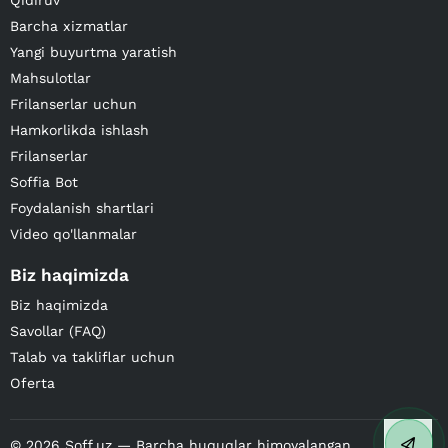
Qidiruv
Barcha xizmatlar
Yangi buyurtma yaratish
Mahsulotlar
Frilanserlar uchun
Hamkorlikda ishlash
Frilanserlar
Soffia Bot
Foydalanish shartlari
Video qo'llanmalar
Biz haqimizda
Biz haqimizda
Savollar (FAQ)
Talab va takliflar uchun
Oferta
©
2026
Soff.uz — Barcha huquqlar himoyalangan.