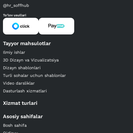
@hr_soffhub
To'lov usullari
Tayyor mahsulotlar
Ilmiy ishlar
3D Dizayn va Vizualizatsiya
Dizayn shablonlari
Turli sohalar uchun shablonlar
Video darsliklar
Dasturlash xizmatlari
Xizmat turlari
Asosiy sahifalar
Bosh sahifa