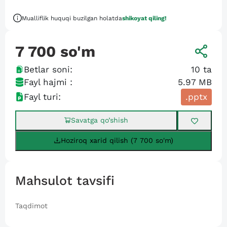
Mualliflik huquqi buzilgan holatda
shikoyat qiling!
7 700
so'm
Betlar soni:
10
ta
Fayl hajmi :
5.97 MB
Fayl turi:
.pptx
Savatga qo’shish
Hoziroq xarid qilish (7 700 so'm)
Mahsulot tavsifi
Taqdimot