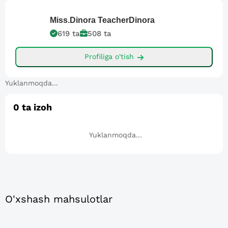
Miss.Dinora
TeacherDinora
619
ta
508
ta
Profiliga o'tish
Yuklanmoqda...
0
ta izoh
Yuklanmoqda...
O'xshash mahsulotlar