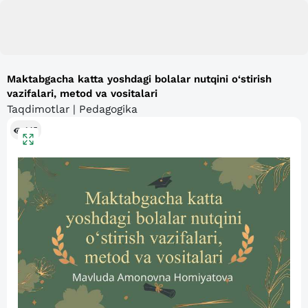
Maktabgacha katta yoshdagi bolalar nutqini o‘stirish
vazifalari, metod va vositalari
Taqdimotlar | Pedagogika
145