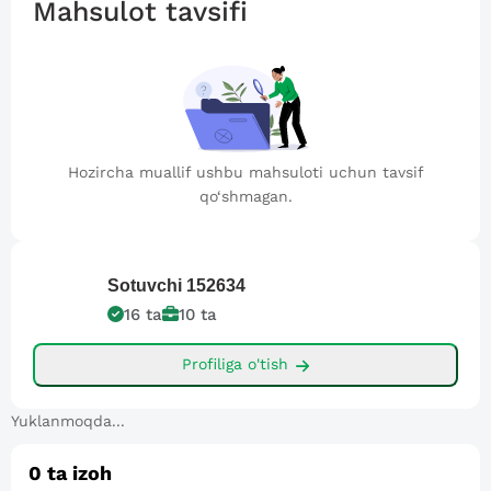
Mahsulot tavsifi
Hozircha muallif ushbu mahsuloti uchun tavsif
qo‘shmagan.
Sotuvchi
152634
16
ta
10
ta
Profiliga o'tish
Yuklanmoqda...
0
ta izoh