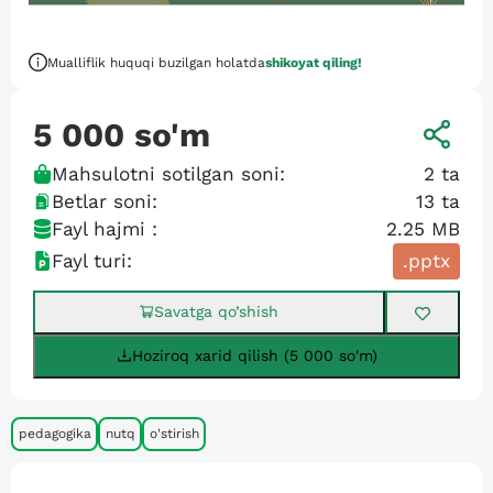
Mualliflik huquqi buzilgan holatda
shikoyat qiling!
5 000
so'm
Mahsulotni sotilgan soni:
2
ta
Betlar soni:
13
ta
Fayl hajmi :
2.25 MB
Fayl turi:
.pptx
Savatga qo’shish
Hoziroq xarid qilish (5 000 so'm)
pedagogika
nutq
o'stirish