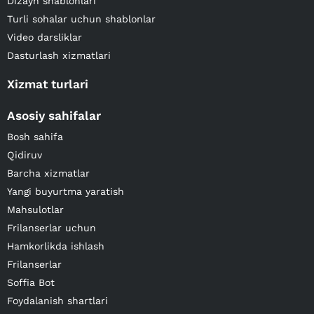
Dizayn shablonlari
Turli sohalar uchun shablonlar
Video darsliklar
Dasturlash xizmatlari
Xizmat turlari
Asosiy sahifalar
Bosh sahifa
Qidiruv
Barcha xizmatlar
Yangi buyurtma yaratish
Mahsulotlar
Frilanserlar uchun
Hamkorlikda ishlash
Frilanserlar
Soffia Bot
Foydalanish shartlari