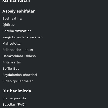
Xizmat turlari
Asosiy sahifalar
Bosh sahifa
Qidiruv
Barcha xizmatlar
Yangi buyurtma yaratish
Mahsulotlar
Frilanserlar uchun
Hamkorlikda ishlash
Frilanserlar
Soffia Bot
Foydalanish shartlari
Video qo'llanmalar
Biz haqimizda
Biz haqimizda
Savollar (FAQ)