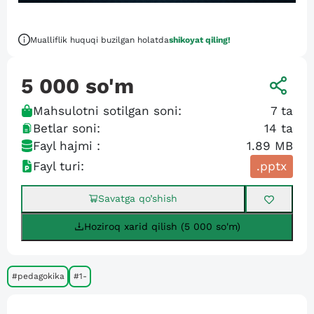
Mualliflik huquqi buzilgan holatda
shikoyat qiling!
5 000
so'm
Mahsulotni sotilgan soni:
7
ta
Betlar soni:
14
ta
Fayl hajmi :
1.89 MB
Fayl turi:
.pptx
Savatga qo’shish
Hoziroq xarid qilish (5 000 so'm)
#pedagokika
#1-