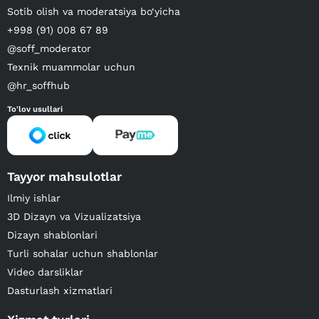
Sotib olish va moderatsiya bo‘yicha
+998 (91) 008 67 89
@soff_moderator
Texnik muammolar uchun
@hr_soffhub
To'lov usullari
Tayyor mahsulotlar
Ilmiy ishlar
3D Dizayn va Vizualizatsiya
Dizayn shablonlari
Turli sohalar uchun shablonlar
Video darsliklar
Dasturlash xizmatlari