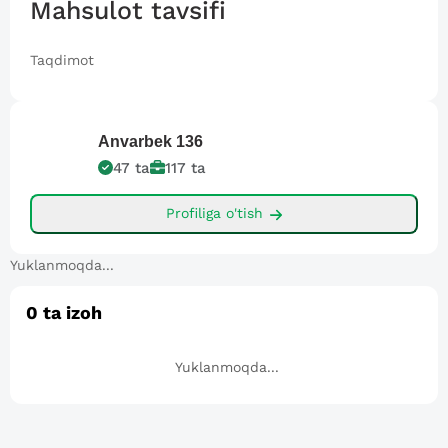
Mahsulot tavsifi
Taqdimot
Anvarbek
136
47
ta
117
ta
Profiliga o'tish
Yuklanmoqda...
0
ta izoh
Yuklanmoqda...